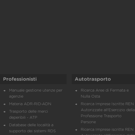
Professionisti
Autotrasporto
Manuale gestione utenze per
Ricerca Aree di Fermata e
agenzie
Nulla Osta
Materia ADR-RID-ADN
Ricerca Imprese Iscritte REN 
Autorizzate all'Esercizio della
Trasporto delle merci
Professione Trasporto
deperibili - ATP
Persone
Database delle località a
Ricerca Imprese iscritte REN 
supporto dei sistemi RDS