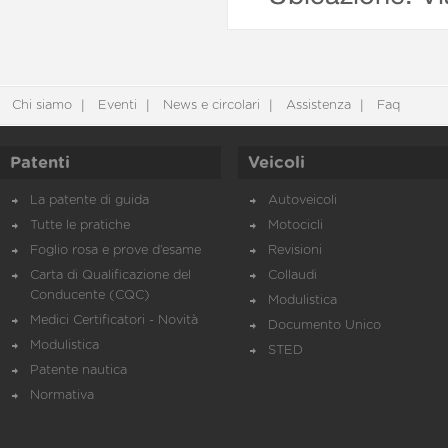
Chi siamo
Eventi
News e circolari
Assistenza
Faq
Patenti
Veicoli
La patente di guida
Autoveicoli
Tutte le pratiche
Motocicli
Foglio rosa e prove d’esame
Revisioni
Carta di Qualificazione del
Collaudi
Conducente (CQC)
Modulistica
Medici Certificatori - Novità
Documento Unico
Modulistica
STED
Patente nautica
Normativa