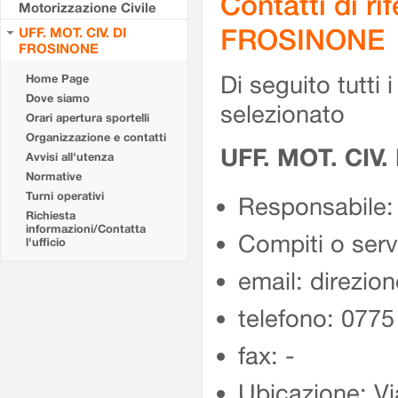
Contatti di r
Motorizzazione Civile
FROSINONE
UFF. MOT. CIV. DI
FROSINONE
Di seguito tutti i 
Home Page
Dove siamo
selezionato
Orari apertura sportelli
Organizzazione e contatti
UFF. MOT. CIV
Avvisi all'utenza
Normative
Turni operativi
Responsabile:
Richiesta
informazioni/Contatta
Compiti o ser
l'ufficio
email: direzion
telefono: 077
fax: -
Ubicazione: Vi