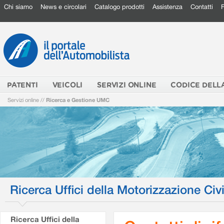
Chi siamo
News e circolari
Catalogo prodotti
Assistenza
Contatti
PATENTI
VEICOLI
SERVIZI ONLINE
CODICE DELL
Servizi online
//
Ricerca e Gestione UMC
Ricerca Uffici della Motorizzazione Civi
Ricerca Uffici della