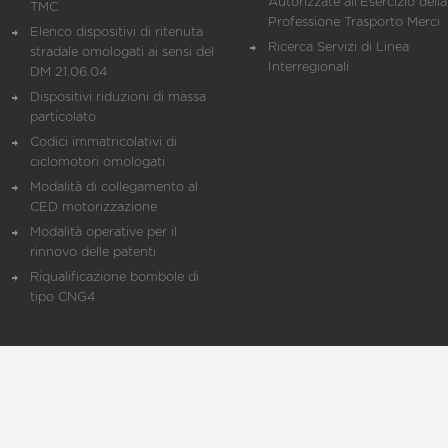
Autorizzate all'Esercizio della
TMC
Professione Trasporto Merci
Elenco dispositivi di ritenuta
Ricerca Servizi di Linea
stradale omologati ai sensi del
Interregionali
DM 21.06.04
Dispositivi riduzioni di massa
particolato
Codici immatricolativi di
ciclomotori omologati
Modalità di collegamento al
CED motorizzazione
Modalità operative per il
rinnovo delle patenti
Riqualificazione bombole di
tipo CNG4