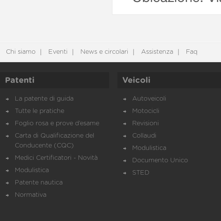
Chi siamo
Eventi
News e circolari
Assistenza
Faq
Patenti
Veicoli
La patente di guida
Autoveicoli
Tutte le pratiche
Motocicli
Foglio rosa e prove d’esame
Revisioni
Carta di Qualificazione del
Collaudi
Conducente (CQC)
Modulistica
Medici Certificatori - Novità
Documento Unico
Modulistica
STED
Patente nautica
Normativa