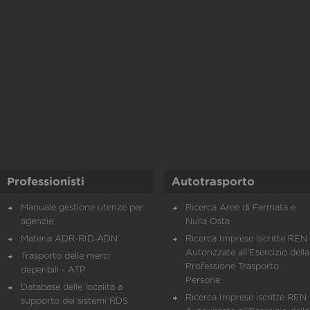
Professionisti
Autotrasporto
Manuale gestione utenze per
Ricerca Aree di Fermata e
agenzie
Nulla Osta
Materia ADR-RID-ADN
Ricerca Imprese Iscritte REN 
Autorizzate all'Esercizio della
Trasporto delle merci
Professione Trasporto
deperibili - ATP
Persone
Database delle località a
Ricerca Imprese iscritte REN 
supporto dei sistemi RDS