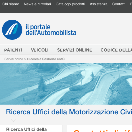
Chi siamo
News e circolari
Catalogo prodotti
Assistenza
Contatti
PATENTI
VEICOLI
SERVIZI ONLINE
CODICE DELL
Servizi online
//
Ricerca e Gestione UMC
Ricerca Uffici della Motorizzazione Civi
Ricerca Uffici della