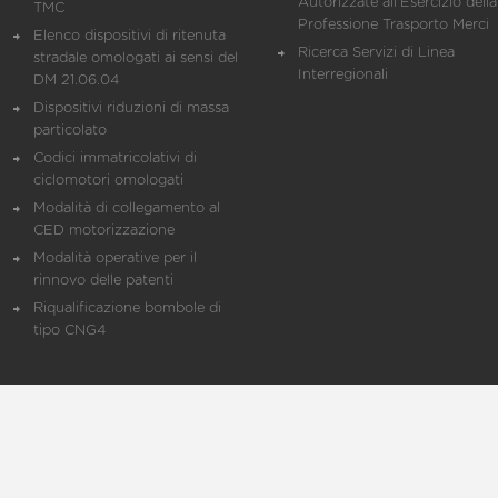
Autorizzate all'Esercizio della
TMC
Professione Trasporto Merci
Elenco dispositivi di ritenuta
Ricerca Servizi di Linea
stradale omologati ai sensi del
Interregionali
DM 21.06.04
Dispositivi riduzioni di massa
particolato
Codici immatricolativi di
ciclomotori omologati
Modalità di collegamento al
CED motorizzazione
Modalità operative per il
rinnovo delle patenti
Riqualificazione bombole di
tipo CNG4