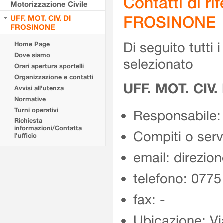
Contatti di r
Motorizzazione Civile
FROSINONE
UFF. MOT. CIV. DI
FROSINONE
Di seguito tutti i 
Home Page
Dove siamo
selezionato
Orari apertura sportelli
Organizzazione e contatti
UFF. MOT. CIV
Avvisi all'utenza
Normative
Turni operativi
Responsabile:
Richiesta
informazioni/Contatta
Compiti o ser
l'ufficio
email: direzion
telefono: 077
fax: -
Ubicazione: Vi