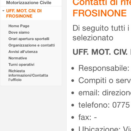
Contatti di r
Motorizzazione Civile
FROSINONE
UFF. MOT. CIV. DI
FROSINONE
Di seguito tutti i 
Home Page
Dove siamo
selezionato
Orari apertura sportelli
Organizzazione e contatti
UFF. MOT. CIV
Avvisi all'utenza
Normative
Turni operativi
Responsabile:
Richiesta
informazioni/Contatta
Compiti o ser
l'ufficio
email: direzion
telefono: 077
fax: -
Ubicazione: Vi