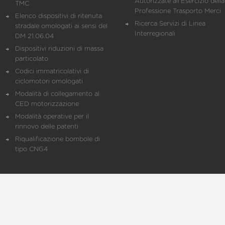
Autorizzate all'Esercizio della
TMC
Professione Trasporto Merci
Elenco dispositivi di ritenuta
Ricerca Servizi di Linea
stradale omologati ai sensi del
Interregionali
DM 21.06.04
Dispositivi riduzioni di massa
particolato
Codici immatricolativi di
ciclomotori omologati
Modalità di collegamento al
CED motorizzazione
Modalità operative per il
rinnovo delle patenti
Riqualificazione bombole di
tipo CNG4