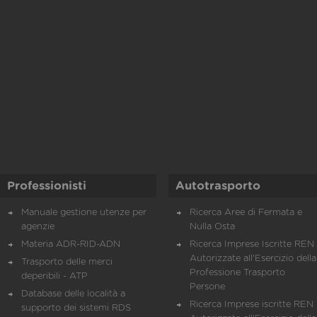
Professionisti
Autotrasporto
Manuale gestione utenze per
Ricerca Aree di Fermata e
agenzie
Nulla Osta
Materia ADR-RID-ADN
Ricerca Imprese Iscritte REN 
Autorizzate all'Esercizio della
Trasporto delle merci
Professione Trasporto
deperibili - ATP
Persone
Database delle località a
Ricerca Imprese iscritte REN 
supporto dei sistemi RDS