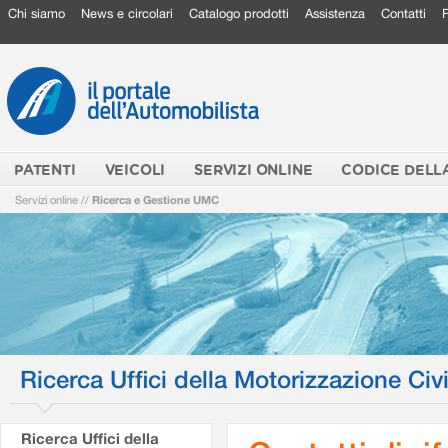
Chi siamo
News e circolari
Catalogo prodotti
Assistenza
Contatti
PATENTI
VEICOLI
SERVIZI ONLINE
CODICE DELL
Servizi online
//
Ricerca e Gestione UMC
Ricerca Uffici della Motorizzazione Civi
Ricerca Uffici della