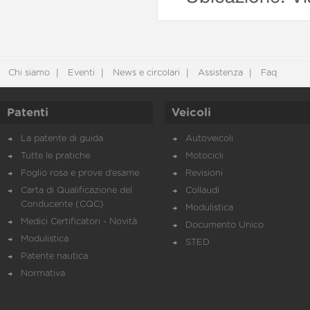
Chi siamo
Eventi
News e circolari
Assistenza
Faq
Patenti
Veicoli
La patente di guida
Autoveicoli
Tutte le pratiche
Motocicli
Foglio rosa e prove d’esame
Revisioni
Carta di Qualificazione del
Collaudi
Conducente (CQC)
Modulistica
Medici Certificatori - Novità
Documento Unico
Modulistica
STED
Patente nautica
Normativa