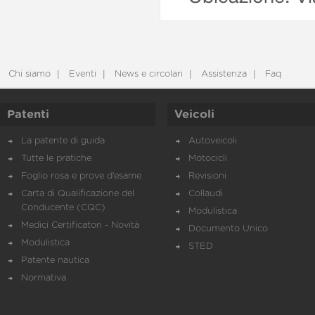
Chi siamo
Eventi
News e circolari
Assistenza
Faq
Patenti
Veicoli
La patente di guida
Autoveicoli
Tutte le pratiche
Motocicli
Foglio rosa e prove d’esame
Revisioni
Carta di Qualificazione del
Collaudi
Conducente (CQC)
Modulistica
Medici Certificatori - Novità
Documento Unico
Modulistica
STED
Patente nautica
Normativa