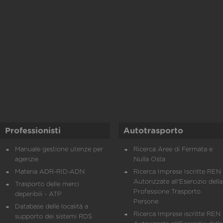
Professionisti
Autotrasporto
Manuale gestione utenze per
Ricerca Aree di Fermata e
agenzie
Nulla Osta
Materia ADR-RID-ADN
Ricerca Imprese Iscritte REN 
Autorizzate all'Esercizio della
Trasporto delle merci
Professione Trasporto
deperibili - ATP
Persone
Database delle località a
Ricerca Imprese iscritte REN 
supporto dei sistemi RDS