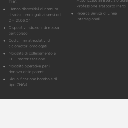
Autorizzate all'Esercizio della
TMC
Professione Trasporto Merci
Elenco dispositivi di ritenuta
Ricerca Servizi di Linea
stradale omologati ai sensi del
Interregionali
DM 21.06.04
Dispositivi riduzioni di massa
particolato
Codici immatricolativi di
ciclomotori omologati
Modalità di collegamento al
CED motorizzazione
Modalità operative per il
rinnovo delle patenti
Riqualificazione bombole di
tipo CNG4