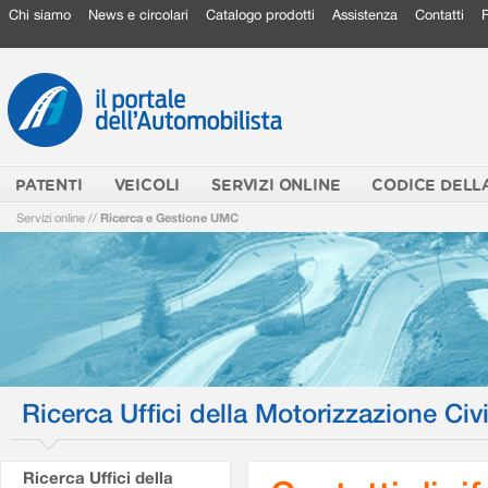
Chi siamo
News e circolari
Catalogo prodotti
Assistenza
Contatti
PATENTI
VEICOLI
SERVIZI ONLINE
CODICE DELL
Servizi online
//
Ricerca e Gestione UMC
Ricerca Uffici della Motorizzazione Civi
Ricerca Uffici della