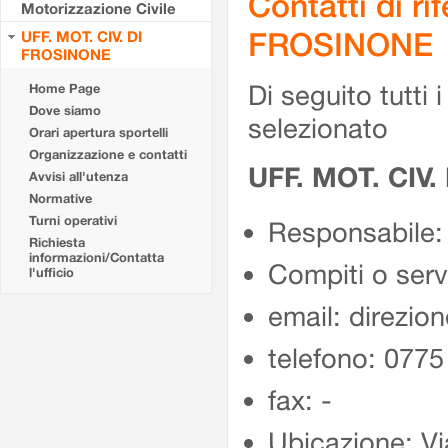
Contatti di r
Motorizzazione Civile
FROSINONE
UFF. MOT. CIV. DI
FROSINONE
Di seguito tutti i 
Home Page
Dove siamo
selezionato
Orari apertura sportelli
Organizzazione e contatti
UFF. MOT. CIV
Avvisi all'utenza
Normative
Turni operativi
Responsabile:
Richiesta
informazioni/Contatta
Compiti o ser
l'ufficio
email: direzion
telefono: 077
fax: -
Ubicazione: Vi