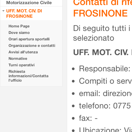
Contatti di r
Motorizzazione Civile
FROSINONE
UFF. MOT. CIV. DI
FROSINONE
Di seguito tutti i 
Home Page
Dove siamo
selezionato
Orari apertura sportelli
Organizzazione e contatti
UFF. MOT. CIV
Avvisi all'utenza
Normative
Turni operativi
Responsabile:
Richiesta
informazioni/Contatta
Compiti o ser
l'ufficio
email: direzion
telefono: 077
fax: -
Ubicazione: Vi