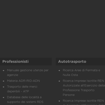
Professionisti
Autotrasporto
Manuale gestione utenze per
Ricerca Aree di Fermata e
agenzie
Nulla Osta
Materia ADR-RID-ADN
Ricerca Imprese Iscritte REN 
Autorizzate all'Esercizio della
Trasporto delle merci
Professione Trasporto
deperibili - ATP
Persone
Database delle località a
Ricerca Imprese iscritte REN 
supporto dei sistemi RDS