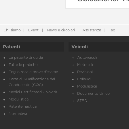
Chi siamo
Eventi
News e circolari
Assistenza
Faq
Patenti
Veicoli
La patente di guida
Autoveicoli
Tutte le pratiche
Motocicli
Foglio rosa e prove d’esame
Revisioni
Carta di Qualificazione del
Collaudi
Conducente (CQC)
Modulistica
Medici Certificatori - Novità
Documento Unico
Modulistica
STED
Patente nautica
Normativa