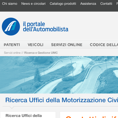
Chi siamo
News e circolari
Catalogo prodotti
Assistenza
Contatti
PATENTI
VEICOLI
SERVIZI ONLINE
CODICE DELL
Servizi online
//
Ricerca e Gestione UMC
Ricerca Uffici della Motorizzazione Civi
Ricerca Uffici della