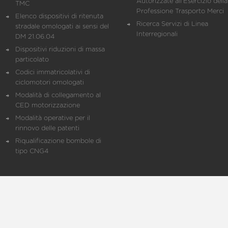
Autorizzate all'Esercizio della
TMC
Professione Trasporto Merci
Elenco dispositivi di ritenuta
Ricerca Servizi di Linea
stradale omologati ai sensi del
Interregionali
DM 21.06.04
Dispositivi riduzioni di massa
particolato
Codici immatricolativi di
ciclomotori omologati
Modalità di collegamento al
CED motorizzazione
Modalità operative per il
rinnovo delle patenti
Riqualificazione bombole di
tipo CNG4