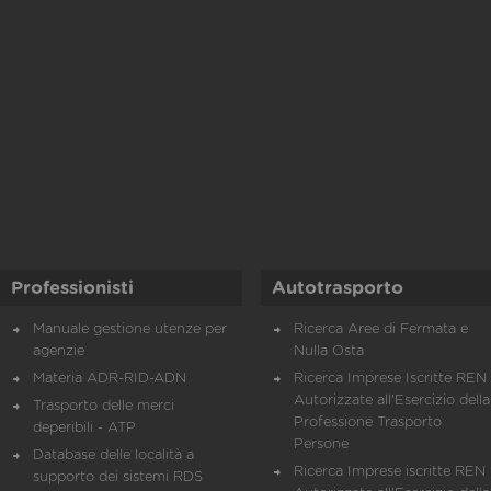
Professionisti
Autotrasporto
Manuale gestione utenze per
Ricerca Aree di Fermata e
agenzie
Nulla Osta
Materia ADR-RID-ADN
Ricerca Imprese Iscritte REN 
Autorizzate all'Esercizio della
Trasporto delle merci
Professione Trasporto
deperibili - ATP
Persone
Database delle località a
Ricerca Imprese iscritte REN 
supporto dei sistemi RDS