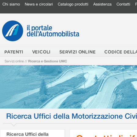
Chi siamo
News e circolari
Catalogo prodotti
Assistenza
Contatti
PATENTI
VEICOLI
SERVIZI ONLINE
CODICE DELL
Servizi online
//
Ricerca e Gestione UMC
Ricerca Uffici della Motorizzazione Civi
Ricerca Uffici della