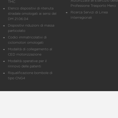
Autorizzate all'Esercizio della
TMC
Professione Trasporto Merci
Elenco dispositivi di ritenuta
Ricerca Servizi di Linea
stradale omologati ai sensi del
Interregionali
DM 21.06.04
Dispositivi riduzioni di massa
particolato
Codici immatricolativi di
ciclomotori omologati
Modalità di collegamento al
CED motorizzazione
Modalità operative per il
rinnovo delle patenti
Riqualificazione bombole di
tipo CNG4