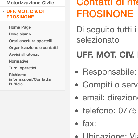
Contatti di r
Motorizzazione Civile
FROSINONE
UFF. MOT. CIV. DI
FROSINONE
Di seguito tutti i 
Home Page
Dove siamo
selezionato
Orari apertura sportelli
Organizzazione e contatti
UFF. MOT. CIV
Avvisi all'utenza
Normative
Turni operativi
Responsabile:
Richiesta
informazioni/Contatta
Compiti o ser
l'ufficio
email: direzion
telefono: 077
fax: -
Ubicazione: Vi