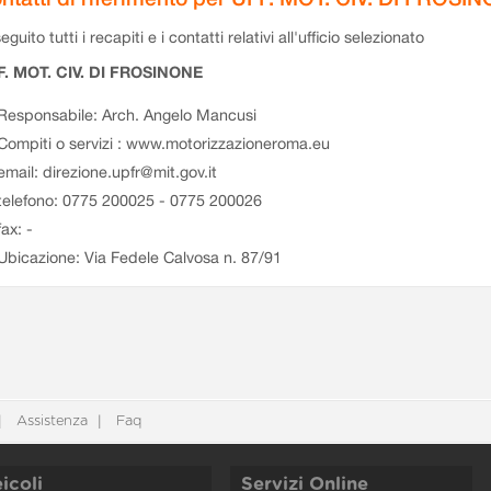
eguito tutti i recapiti e i contatti relativi all'ufficio selezionato
F. MOT. CIV. DI FROSINONE
Responsabile: Arch. Angelo Mancusi
Compiti o servizi : www.motorizzazioneroma.eu
email: direzione.upfr@mit.gov.it
telefono: 0775 200025 - 0775 200026
fax: -
Ubicazione: Via Fedele Calvosa n. 87/91
Assistenza
Faq
icoli
Servizi Online