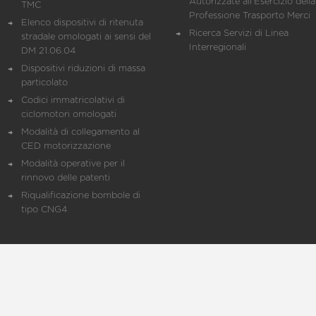
Autorizzate all'Esercizio della
TMC
Professione Trasporto Merci
Elenco dispositivi di ritenuta
Ricerca Servizi di Linea
stradale omologati ai sensi del
Interregionali
DM 21.06.04
Dispositivi riduzioni di massa
particolato
Codici immatricolativi di
ciclomotori omologati
Modalità di collegamento al
CED motorizzazione
Modalità operative per il
rinnovo delle patenti
Riqualificazione bombole di
tipo CNG4