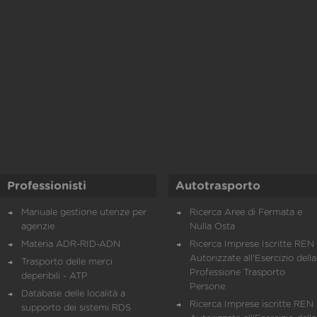
Professionisti
Autotrasporto
Manuale gestione utenze per
Ricerca Aree di Fermata e
agenzie
Nulla Osta
Materia ADR-RID-ADN
Ricerca Imprese Iscritte REN 
Autorizzate all'Esercizio della
Trasporto delle merci
Professione Trasporto
deperibili - ATP
Persone
Database delle località a
Ricerca Imprese iscritte REN 
supporto dei sistemi RDS