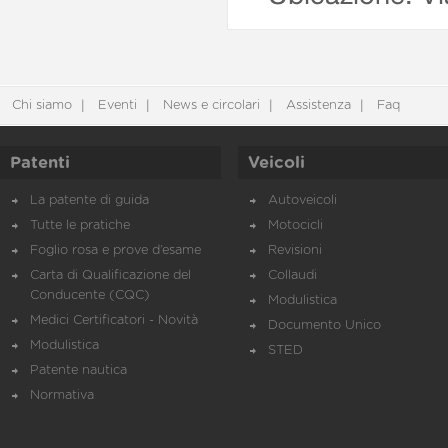
Chi siamo
Eventi
News e circolari
Assistenza
Faq
Patenti
Veicoli
La patente di guida
Autoveicoli
Tutte le pratiche
Motocicli
Foglio rosa e prove d’esame
Revisioni
Carta di Qualificazione del
Collaudi
Conducente (CQC)
Modulistica
Medici Certificatori - Novità
Documento Unico
Modulistica
STED
Patente nautica
Normativa