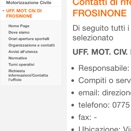
Contatti di r
Motorizzazione Civile
FROSINONE
UFF. MOT. CIV. DI
FROSINONE
Di seguito tutti i 
Home Page
Dove siamo
selezionato
Orari apertura sportelli
Organizzazione e contatti
UFF. MOT. CIV
Avvisi all'utenza
Normative
Turni operativi
Responsabile:
Richiesta
informazioni/Contatta
Compiti o ser
l'ufficio
email: direzion
telefono: 077
fax: -
Ubicazione: Vi