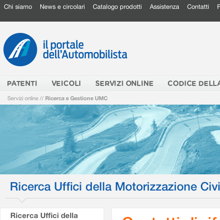
Chi siamo
News e circolari
Catalogo prodotti
Assistenza
Contatti
PATENTI
VEICOLI
SERVIZI ONLINE
CODICE DELL
Servizi online
//
Ricerca e Gestione UMC
Ricerca Uffici della Motorizzazione Civi
Ricerca Uffici della