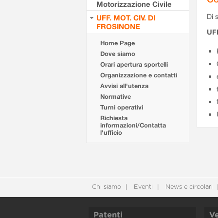
Motorizzazione Civile
Di s
UFF. MOT. CIV. DI
FROSINONE
UF
Home Page
Dove siamo
Orari apertura sportelli
Organizzazione e contatti
Avvisi all'utenza
Normative
Turni operativi
Richiesta
informazioni/Contatta
l'ufficio
Chi siamo
Eventi
News e circolari
Patenti
Ve