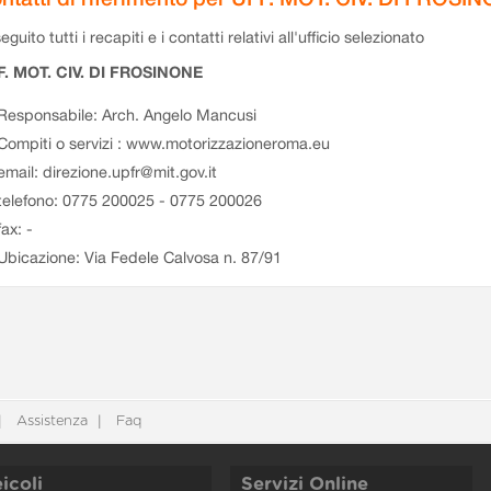
eguito tutti i recapiti e i contatti relativi all'ufficio selezionato
F. MOT. CIV. DI FROSINONE
Responsabile: Arch. Angelo Mancusi
Compiti o servizi : www.motorizzazioneroma.eu
email: direzione.upfr@mit.gov.it
telefono: 0775 200025 - 0775 200026
fax: -
Ubicazione: Via Fedele Calvosa n. 87/91
Assistenza
Faq
icoli
Servizi Online