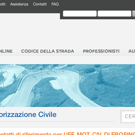
otti
Assistenza
Contatti
FAQ
NLINE
CODICE DELLA STRADA
PROFESSIONISTI
AU
orizzazione Civile
ntatti di riferimento per UFF. MOT. CIV. DI FROSI