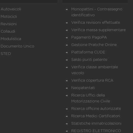
Autoveicoli
Monopattini - Contrassegno
identificativo
Motocicli
Verifica revisioni effettuate
Revisioni
Verifica massa supplementare
Collaudi
Pagamenti PagoPA
Modulistica
Gestione Pratiche Online
Documento Unico
Piattaforma CUDE
STED
Saldo punti patente
Verifica classe ambientale
veicolo
Verifica copertura RCA
Neopatentati
Ricerca Uffici della
Motorizzazione Civile
Ricerca officine autorizzate
Ricerca Medici Certificatori
Statistiche immatricolazioni
REGISTRO ELETTRONICO