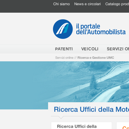
Chi siamo
News e circolari
Catalogo prod
PATENTI
VEICOLI
SERVIZI O
Servizi online
//
Ricerca e Gestione UMC
Ricerca Uffici della Mot
Ricerca Uffici della
Co