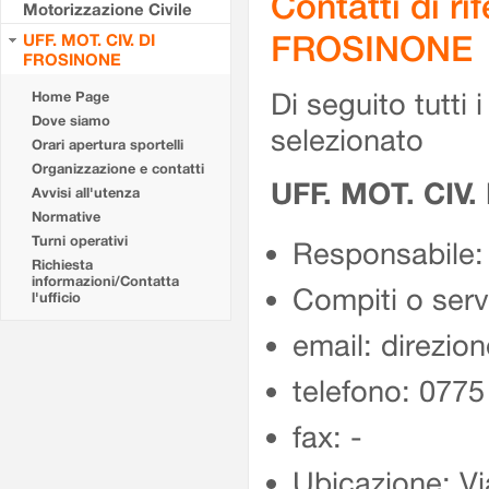
Contatti di r
Motorizzazione Civile
FROSINONE
UFF. MOT. CIV. DI
FROSINONE
Di seguito tutti i 
Home Page
Dove siamo
selezionato
Orari apertura sportelli
Organizzazione e contatti
UFF. MOT. CIV
Avvisi all'utenza
Normative
Turni operativi
Responsabile:
Richiesta
informazioni/Contatta
Compiti o ser
l'ufficio
email: direzion
telefono: 077
fax: -
Ubicazione: Vi