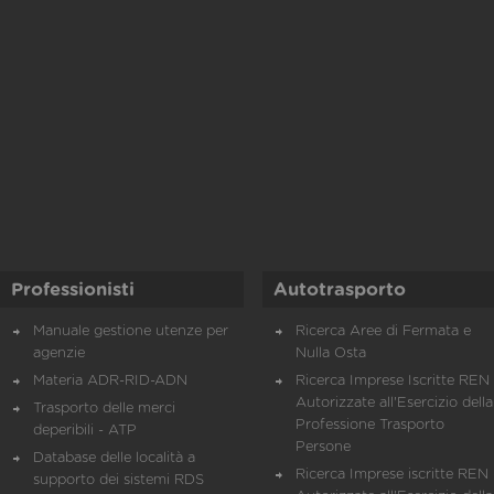
Professionisti
Autotrasporto
Manuale gestione utenze per
Ricerca Aree di Fermata e
agenzie
Nulla Osta
Materia ADR-RID-ADN
Ricerca Imprese Iscritte REN 
Autorizzate all'Esercizio della
Trasporto delle merci
Professione Trasporto
deperibili - ATP
Persone
Database delle località a
Ricerca Imprese iscritte REN 
supporto dei sistemi RDS