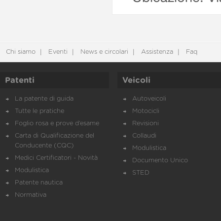
Chi siamo
Eventi
News e circolari
Assistenza
Faq
Patenti
Veicoli
La patente di guida
Autoveicoli
Tutte le pratiche
Motocicli
Foglio rosa e prove d’esame
Revisioni
Carta di Qualificazione del
Collaudi
Conducente (CQC)
Modulistica
Medici Certificatori - Novità
Documento Unico
Modulistica
STED
Patente nautica
Normativa