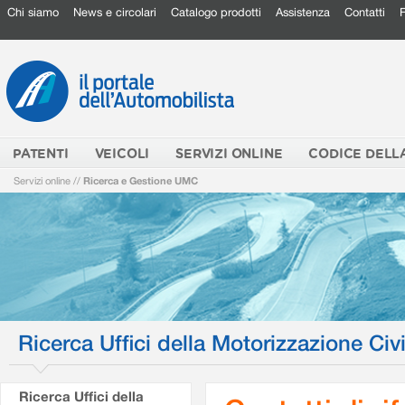
Chi siamo
News e circolari
Catalogo prodotti
Assistenza
Contatti
PATENTI
VEICOLI
SERVIZI ONLINE
CODICE DELL
Servizi online
//
Ricerca e Gestione UMC
Ricerca Uffici della Motorizzazione Civi
Ricerca Uffici della