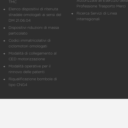
Autorizzate all'Esercizio della
TMC
Professione Trasporto Merci
Elenco dispositivi di ritenuta
Ricerca Servizi di Linea
stradale omologati ai sensi del
Interregionali
DM 21.06.04
Dispositivi riduzioni di massa
particolato
Codici immatricolativi di
ciclomotori omologati
Modalità di collegamento al
CED motorizzazione
Modalità operative per il
rinnovo delle patenti
Riqualificazione bombole di
tipo CNG4