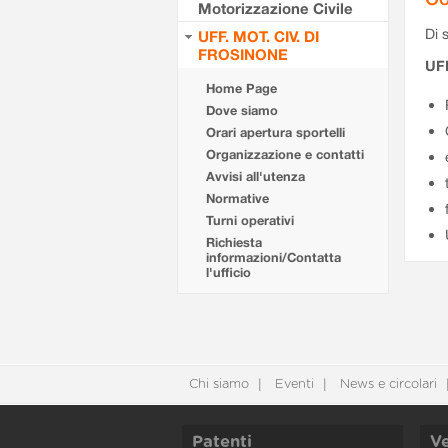
Motorizzazione Civile
Di s
UFF. MOT. CIV. DI
FROSINONE
UF
Home Page
Dove siamo
Orari apertura sportelli
Organizzazione e contatti
Avvisi all'utenza
Normative
Turni operativi
Richiesta
informazioni/Contatta
l'ufficio
Chi siamo
Eventi
News e circolari
Patenti
Ve