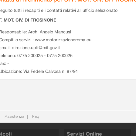
eguito tutti i recapiti e i contatti relativi all'ufficio selezionato
F. MOT. CIV. DI FROSINONE
Responsabile: Arch. Angelo Mancusi
Compiti o servizi : www.motorizzazioneroma.eu
email: direzione.upfr@mit.gov.it
telefono: 0775 200025 - 0775 200026
fax: -
Ubicazione: Via Fedele Calvosa n. 87/91
Assistenza
Faq
icoli
Servizi Online