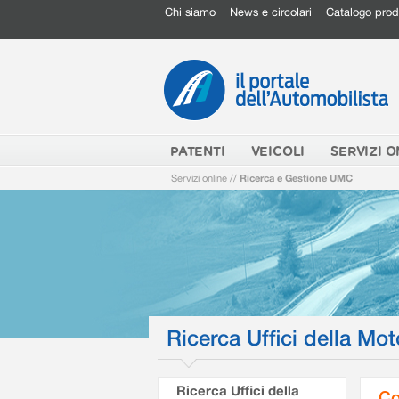
Chi siamo
News e circolari
Catalogo prod
PATENTI
VEICOLI
SERVIZI O
Servizi online
//
Ricerca e Gestione UMC
Ricerca Uffici della Mot
Ricerca Uffici della
Co