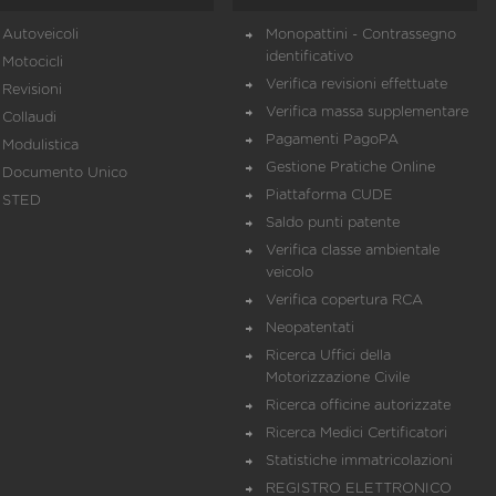
Autoveicoli
Monopattini - Contrassegno
identificativo
Motocicli
Verifica revisioni effettuate
Revisioni
Verifica massa supplementare
Collaudi
Pagamenti PagoPA
Modulistica
Gestione Pratiche Online
Documento Unico
Piattaforma CUDE
STED
Saldo punti patente
Verifica classe ambientale
veicolo
Verifica copertura RCA
Neopatentati
Ricerca Uffici della
Motorizzazione Civile
Ricerca officine autorizzate
Ricerca Medici Certificatori
Statistiche immatricolazioni
REGISTRO ELETTRONICO