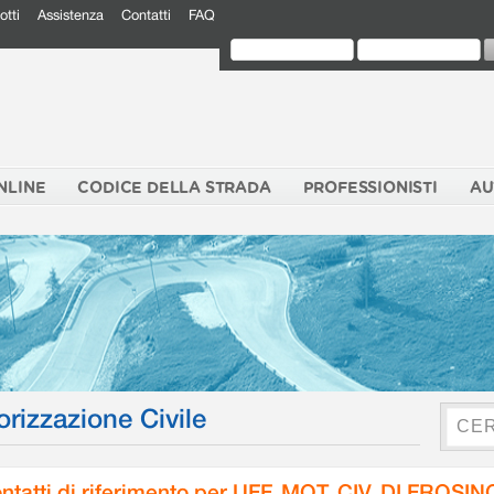
otti
Assistenza
Contatti
FAQ
NLINE
CODICE DELLA STRADA
PROFESSIONISTI
AU
orizzazione Civile
ntatti di riferimento per UFF. MOT. CIV. DI FROSI