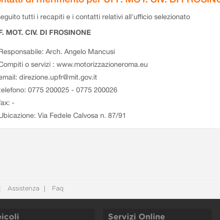
eguito tutti i recapiti e i contatti relativi all'ufficio selezionato
F. MOT. CIV. DI FROSINONE
Responsabile: Arch. Angelo Mancusi
Compiti o servizi : www.motorizzazioneroma.eu
email: direzione.upfr@mit.gov.it
telefono: 0775 200025 - 0775 200026
fax: -
Ubicazione: Via Fedele Calvosa n. 87/91
Assistenza
Faq
icoli
Servizi Online