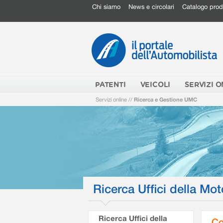
Chi siamo
News e circolari
Catalogo prod
PATENTI
VEICOLI
SERVIZI O
Servizi online
//
Ricerca e Gestione UMC
Ricerca Uffici della Mot
Ricerca Uffici della
Co