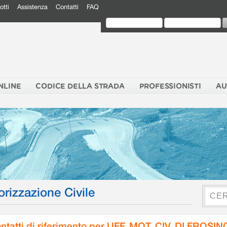
otti
Assistenza
Contatti
FAQ
NLINE
CODICE DELLA STRADA
PROFESSIONISTI
AU
orizzazione Civile
ntatti di riferimento per UFF. MOT. CIV. DI FROSI