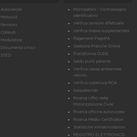
Autoveicoli
Monopattini - Contrassegno
identificativo
Motocicli
Verifica revisioni effettuate
Revisioni
Verifica massa supplementare
Collaudi
Pagamenti PagoPA
Modulistica
Gestione Pratiche Online
Documento Unico
Piattaforma CUDE
STED
Saldo punti patente
Verifica classe ambientale
veicolo
Verifica copertura RCA
Neopatentati
Ricerca Uffici della
Motorizzazione Civile
Ricerca officine autorizzate
Ricerca Medici Certificatori
Statistiche immatricolazioni
REGISTRO ELETTRONICO