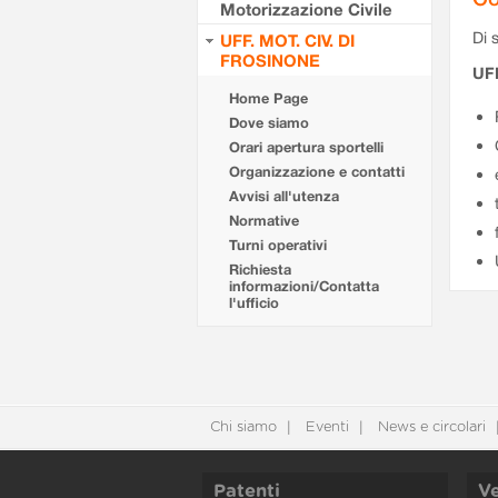
Motorizzazione Civile
Di s
UFF. MOT. CIV. DI
FROSINONE
UF
Home Page
Dove siamo
Orari apertura sportelli
Organizzazione e contatti
Avvisi all'utenza
Normative
Turni operativi
Richiesta
informazioni/Contatta
l'ufficio
Chi siamo
Eventi
News e circolari
Patenti
Ve