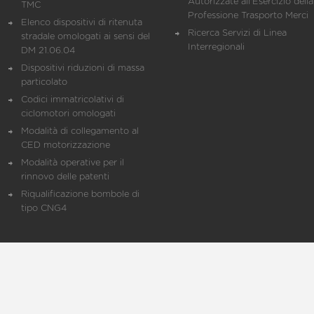
Autorizzate all'Esercizio della
TMC
Professione Trasporto Merci
Elenco dispositivi di ritenuta
Ricerca Servizi di Linea
stradale omologati ai sensi del
Interregionali
DM 21.06.04
Dispositivi riduzioni di massa
particolato
Codici immatricolativi di
ciclomotori omologati
Modalità di collegamento al
CED motorizzazione
Modalità operative per il
rinnovo delle patenti
Riqualificazione bombole di
tipo CNG4