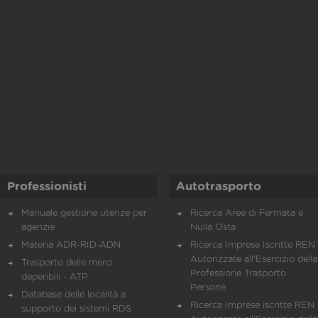
Professionisti
Autotrasporto
Manuale gestione utenze per
Ricerca Aree di Fermata e
agenzie
Nulla Osta
Materia ADR-RID-ADN
Ricerca Imprese Iscritte REN 
Autorizzate all'Esercizio della
Trasporto delle merci
Professione Trasporto
deperibili - ATP
Persone
Database delle località a
Ricerca Imprese iscritte REN 
supporto dei sistemi RDS