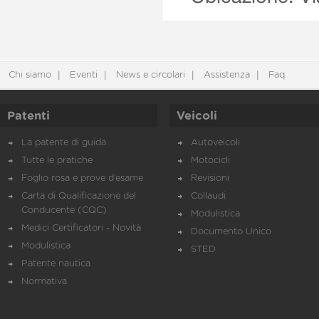
Chi siamo
Eventi
News e circolari
Assistenza
Faq
Patenti
Veicoli
La patente di guida
Autoveicoli
Tutte le pratiche
Motocicli
Foglio rosa e prove d’esame
Revisioni
Carta di Qualificazione del
Collaudi
Conducente (CQC)
Modulistica
Medici Certificatori - Novità
Documento Unico
Modulistica
STED
Patente nautica
Normativa