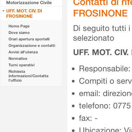
Contatti di r
Motorizzazione Civile
FROSINONE
UFF. MOT. CIV. DI
FROSINONE
Di seguito tutti i 
Home Page
Dove siamo
selezionato
Orari apertura sportelli
Organizzazione e contatti
UFF. MOT. CIV
Avvisi all'utenza
Normative
Turni operativi
Responsabile:
Richiesta
informazioni/Contatta
Compiti o ser
l'ufficio
email: direzion
telefono: 077
fax: -
Ubicazione: Vi