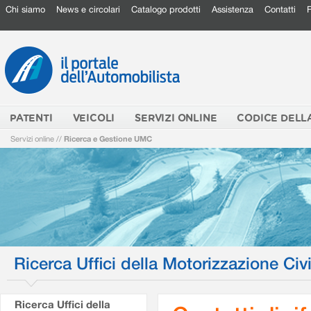
Chi siamo
News e circolari
Catalogo prodotti
Assistenza
Contatti
PATENTI
VEICOLI
SERVIZI ONLINE
CODICE DELL
Servizi online
//
Ricerca e Gestione UMC
Ricerca Uffici della Motorizzazione Civi
Ricerca Uffici della