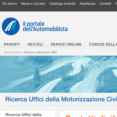
Chi siamo
News e circolari
Catalogo prodotti
Assistenza
Contatti
PATENTI
VEICOLI
SERVIZI ONLINE
CODICE DELL
Servizi online
//
Ricerca e Gestione UMC
Ricerca Uffici della Motorizzazione Civi
Ricerca Uffici della