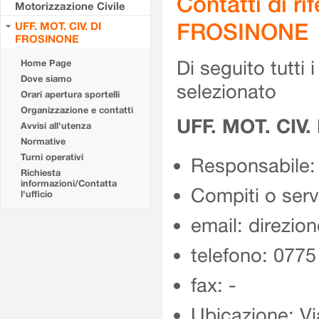
Contatti di r
Motorizzazione Civile
FROSINONE
UFF. MOT. CIV. DI
FROSINONE
Di seguito tutti i 
Home Page
Dove siamo
selezionato
Orari apertura sportelli
Organizzazione e contatti
UFF. MOT. CIV
Avvisi all'utenza
Normative
Turni operativi
Responsabile:
Richiesta
informazioni/Contatta
Compiti o ser
l'ufficio
email: direzion
telefono: 077
fax: -
Ubicazione: Vi