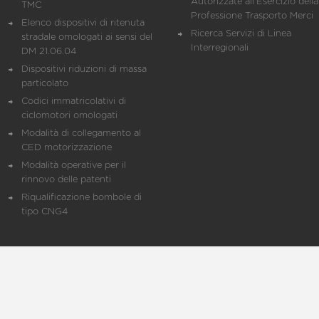
Autorizzate all'Esercizio della
TMC
Professione Trasporto Merci
Elenco dispositivi di ritenuta
Ricerca Servizi di Linea
stradale omologati ai sensi del
Interregionali
DM 21.06.04
Dispositivi riduzioni di massa
particolato
Codici immatricolativi di
ciclomotori omologati
Modalità di collegamento al
CED motorizzazione
Modalità operative per il
rinnovo delle patenti
Riqualificazione bombole di
tipo CNG4