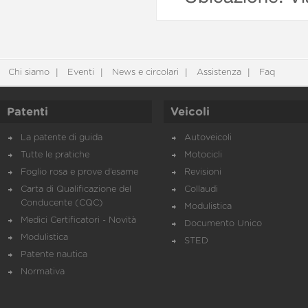
Chi siamo
Eventi
News e circolari
Assistenza
Faq
Patenti
Veicoli
La patente di guida
Autoveicoli
Tutte le pratiche
Motocicli
Foglio rosa e prove d’esame
Revisioni
Carta di Qualificazione del
Collaudi
Conducente (CQC)
Modulistica
Medici Certificatori - Novità
Documento Unico
Modulistica
STED
Patente nautica
Normativa