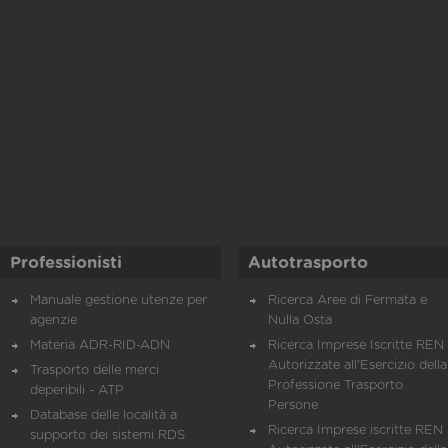
Professionisti
Autotrasporto
Manuale gestione utenze per
Ricerca Aree di Fermata e
agenzie
Nulla Osta
Materia ADR-RID-ADN
Ricerca Imprese Iscritte REN 
Autorizzate all'Esercizio della
Trasporto delle merci
Professione Trasporto
deperibili - ATP
Persone
Database delle località a
Ricerca Imprese iscritte REN 
supporto dei sistemi RDS