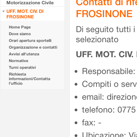
Contatti di r
Motorizzazione Civile
FROSINONE
UFF. MOT. CIV. DI
FROSINONE
Di seguito tutti i 
Home Page
Dove siamo
selezionato
Orari apertura sportelli
Organizzazione e contatti
UFF. MOT. CIV
Avvisi all'utenza
Normative
Turni operativi
Responsabile:
Richiesta
informazioni/Contatta
Compiti o ser
l'ufficio
email: direzion
telefono: 077
fax: -
Ubicazione: Vi