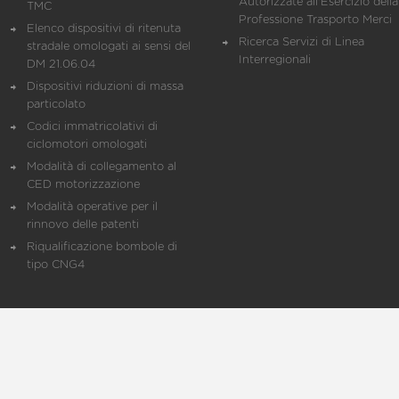
Autorizzate all'Esercizio della
TMC
Professione Trasporto Merci
Elenco dispositivi di ritenuta
Ricerca Servizi di Linea
stradale omologati ai sensi del
Interregionali
DM 21.06.04
Dispositivi riduzioni di massa
particolato
Codici immatricolativi di
ciclomotori omologati
Modalità di collegamento al
CED motorizzazione
Modalità operative per il
rinnovo delle patenti
Riqualificazione bombole di
tipo CNG4