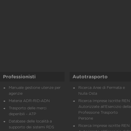
Professionisti
Autotrasporto
Manuale gestione utenze per
Ricerca Aree di Fermata e
agenzie
Nulla Osta
Materia ADR-RID-ADN
Ricerca Imprese Iscritte REN 
Autorizzate all'Esercizio della
Trasporto delle merci
Professione Trasporto
deperibili - ATP
Persone
Database delle località a
Ricerca Imprese iscritte REN 
supporto dei sistemi RDS