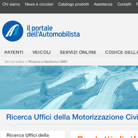
Chi siamo
News e circolari
Catalogo prodotti
Assistenza
Contatti
PATENTI
VEICOLI
SERVIZI ONLINE
CODICE DELL
Servizi online
//
Ricerca e Gestione UMC
Ricerca Uffici della Motorizzazione Civi
Ricerca Uffici della