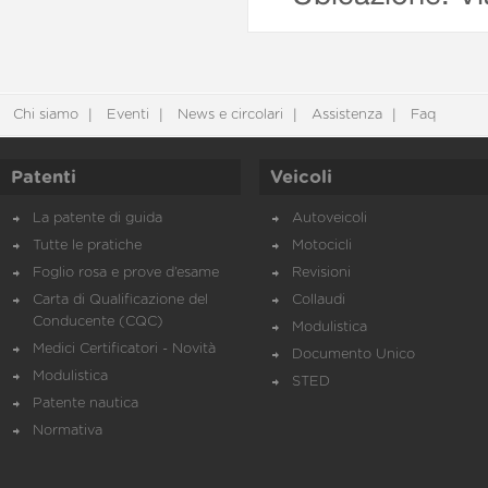
Chi siamo
Eventi
News e circolari
Assistenza
Faq
Patenti
Veicoli
La patente di guida
Autoveicoli
Tutte le pratiche
Motocicli
Foglio rosa e prove d’esame
Revisioni
Carta di Qualificazione del
Collaudi
Conducente (CQC)
Modulistica
Medici Certificatori - Novità
Documento Unico
Modulistica
STED
Patente nautica
Normativa