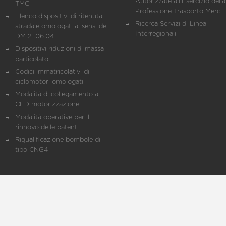
Autorizzate all'Esercizio della
TMC
Professione Trasporto Merci
Elenco dispositivi di ritenuta
Ricerca Servizi di Linea
stradale omologati ai sensi del
Interregionali
DM 21.06.04
Dispositivi riduzioni di massa
particolato
Codici immatricolativi di
ciclomotori omologati
Modalità di collegamento al
CED motorizzazione
Modalità operative per il
rinnovo delle patenti
Riqualificazione bombole di
tipo CNG4