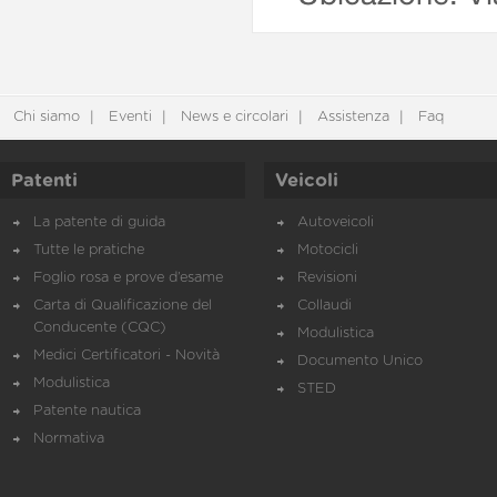
Chi siamo
Eventi
News e circolari
Assistenza
Faq
Patenti
Veicoli
La patente di guida
Autoveicoli
Tutte le pratiche
Motocicli
Foglio rosa e prove d’esame
Revisioni
Carta di Qualificazione del
Collaudi
Conducente (CQC)
Modulistica
Medici Certificatori - Novità
Documento Unico
Modulistica
STED
Patente nautica
Normativa