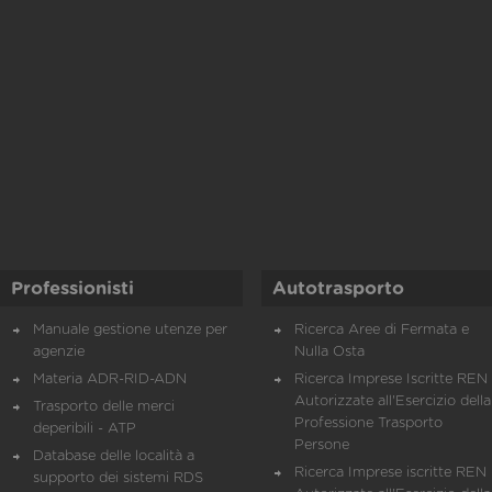
Professionisti
Autotrasporto
Manuale gestione utenze per
Ricerca Aree di Fermata e
agenzie
Nulla Osta
Materia ADR-RID-ADN
Ricerca Imprese Iscritte REN 
Autorizzate all'Esercizio della
Trasporto delle merci
Professione Trasporto
deperibili - ATP
Persone
Database delle località a
Ricerca Imprese iscritte REN 
supporto dei sistemi RDS