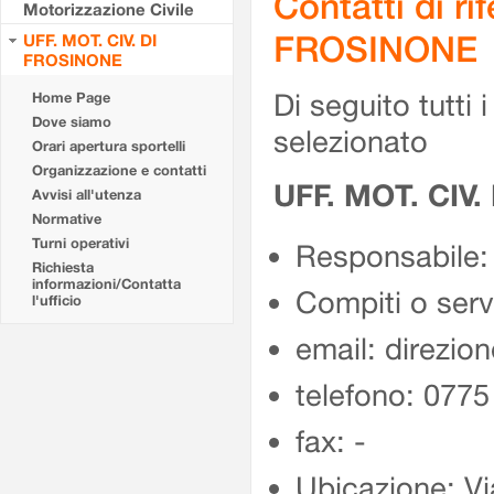
Contatti di r
Motorizzazione Civile
FROSINONE
UFF. MOT. CIV. DI
FROSINONE
Di seguito tutti i 
Home Page
Dove siamo
selezionato
Orari apertura sportelli
Organizzazione e contatti
UFF. MOT. CIV
Avvisi all'utenza
Normative
Turni operativi
Responsabile:
Richiesta
informazioni/Contatta
Compiti o ser
l'ufficio
email: direzion
telefono: 077
fax: -
Ubicazione: Vi