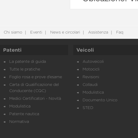
Chi siamo
Eventi
News e circolari
Assistenza
Faq
Patenti
Veicoli
La patente di guida
Autoveicoli
Tutte le pratiche
Motocicli
Foglio rosa e prove d’esame
Revisioni
Carta di Qualificazione del
Collaudi
Conducente (CQC)
Modulistica
Medici Certificatori - Novità
Documento Unico
Modulistica
STED
Patente nautica
Normativa