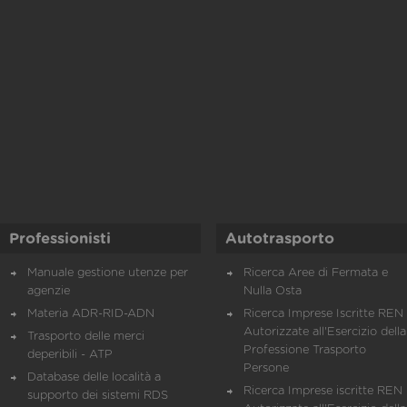
Professionisti
Autotrasporto
Manuale gestione utenze per
Ricerca Aree di Fermata e
agenzie
Nulla Osta
Materia ADR-RID-ADN
Ricerca Imprese Iscritte REN 
Autorizzate all'Esercizio della
Trasporto delle merci
Professione Trasporto
deperibili - ATP
Persone
Database delle località a
Ricerca Imprese iscritte REN 
supporto dei sistemi RDS