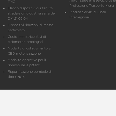
Autorizzate all'Esercizio della
TMC
Professione Trasporto Merci
Elenco dispositivi di ritenuta
Ricerca Servizi di Linea
stradale omologati ai sensi del
Interregionali
DM 21.06.04
Dispositivi riduzioni di massa
particolato
Codici immatricolativi di
ciclomotori omologati
Modalità di collegamento al
CED motorizzazione
Modalità operative per il
rinnovo delle patenti
Riqualificazione bombole di
tipo CNG4