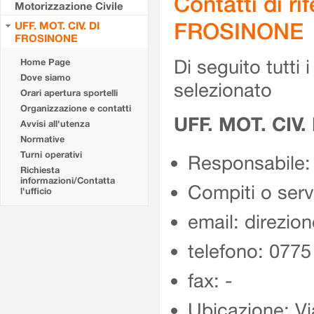
Contatti di r
Motorizzazione Civile
FROSINONE
UFF. MOT. CIV. DI
FROSINONE
Di seguito tutti i 
Home Page
Dove siamo
selezionato
Orari apertura sportelli
Organizzazione e contatti
UFF. MOT. CIV
Avvisi all'utenza
Normative
Turni operativi
Responsabile:
Richiesta
informazioni/Contatta
Compiti o ser
l'ufficio
email: direzion
telefono: 077
fax: -
Ubicazione: Vi