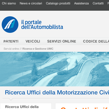
Chi siamo
News e circolari
Catalogo prodotti
Assistenza
Contatti
PATENTI
VEICOLI
SERVIZI ONLINE
CODICE DELL
Servizi online
//
Ricerca e Gestione UMC
Ricerca Uffici della Motorizzazione Civi
Ricerca Uffici della