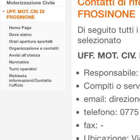
Contatti di r
Motorizzazione Civile
FROSINONE
UFF. MOT. CIV. DI
FROSINONE
Di seguito tutti i 
Home Page
Dove siamo
selezionato
Orari apertura sportelli
Organizzazione e contatti
UFF. MOT. CIV
Avvisi all'utenza
Normative
Turni operativi
Responsabile:
Richiesta
informazioni/Contatta
Compiti o ser
l'ufficio
email: direzion
telefono: 077
fax: -
Ubicazione: Vi