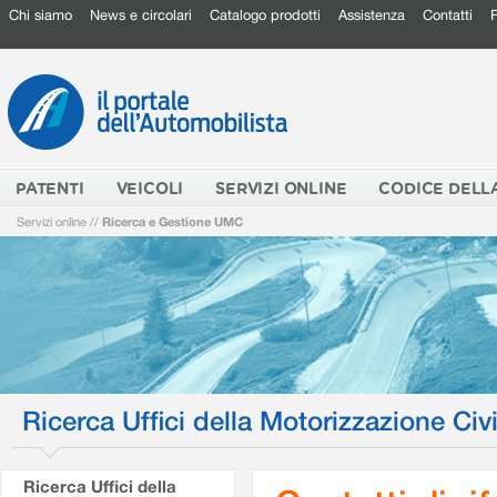
Chi siamo
News e circolari
Catalogo prodotti
Assistenza
Contatti
PATENTI
VEICOLI
SERVIZI ONLINE
CODICE DELL
Servizi online
//
Ricerca e Gestione UMC
Ricerca Uffici della Motorizzazione Civi
Ricerca Uffici della