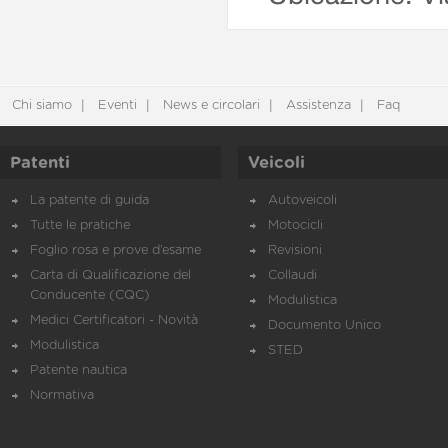
Chi siamo
Eventi
News e circolari
Assistenza
Faq
Patenti
Veicoli
La patente di guida
Autoveicoli
Tutte le pratiche
Motocicli
Foglio rosa e prove d’esame
Revisioni
Carta di Qualificazione del
Collaudi
Conducente (CQC)
Modulistica
Medici Certificatori - Novità
Documento Unico
Modulistica
STED
Patente nautica
Normativa