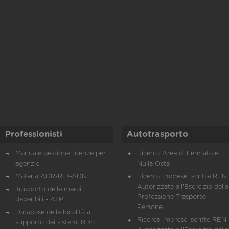
Professionisti
Autotrasporto
Manuale gestione utenze per
Ricerca Aree di Fermata e
agenzie
Nulla Osta
Materia ADR-RID-ADN
Ricerca Imprese Iscritte REN 
Autorizzate all'Esercizio della
Trasporto delle merci
Professione Trasporto
deperibili - ATP
Persone
Database delle località a
Ricerca Imprese iscritte REN 
supporto dei sistemi RDS