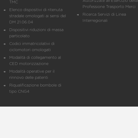
Autorizzate all'Esercizio della
TMC
Professione Trasporto Merci
Elenco dispositivi di ritenuta
Ricerca Servizi di Linea
stradale omologati ai sensi del
Interregionali
DM 21.06.04
Dispositivi riduzioni di massa
particolato
Codici immatricolativi di
ciclomotori omologati
Modalità di collegamento al
CED motorizzazione
Modalità operative per il
rinnovo delle patenti
Riqualificazione bombole di
tipo CNG4