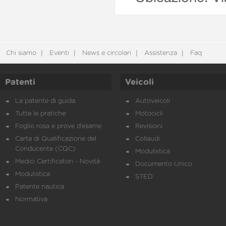
Chi siamo
Eventi
News e circolari
Assistenza
Faq
Patenti
Veicoli
La patente di guida
Autoveicoli
Tutte le pratiche
Motocicli
Foglio rosa e prove d’esame
Revisioni
Carta di Qualificazione del
Collaudi
Conducente (CQC)
Modulistica
Medici Certificatori - Novità
Documento Unico
Modulistica
STED
Patente nautica
Normativa