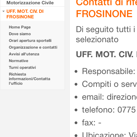
Contatti di r
Motorizzazione Civile
FROSINONE
UFF. MOT. CIV. DI
FROSINONE
Di seguito tutti i 
Home Page
Dove siamo
selezionato
Orari apertura sportelli
Organizzazione e contatti
UFF. MOT. CIV
Avvisi all'utenza
Normative
Turni operativi
Responsabile:
Richiesta
informazioni/Contatta
Compiti o ser
l'ufficio
email: direzion
telefono: 077
fax: -
Ubicazione: Vi