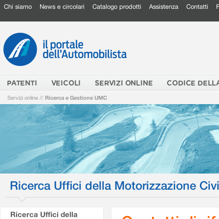
Chi siamo
News e circolari
Catalogo prodotti
Assistenza
Contatti
PATENTI
VEICOLI
SERVIZI ONLINE
CODICE DELL
Servizi online
//
Ricerca e Gestione UMC
Ricerca Uffici della Motorizzazione Civi
Ricerca Uffici della