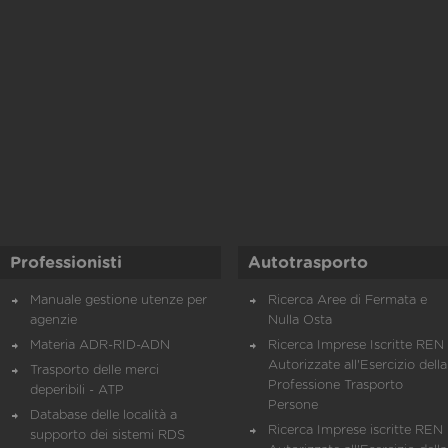
Professionisti
Autotrasporto
Manuale gestione utenze per
Ricerca Aree di Fermata e
agenzie
Nulla Osta
Materia ADR-RID-ADN
Ricerca Imprese Iscritte REN 
Autorizzate all'Esercizio della
Trasporto delle merci
Professione Trasporto
deperibili - ATP
Persone
Database delle località a
Ricerca Imprese iscritte REN 
supporto dei sistemi RDS