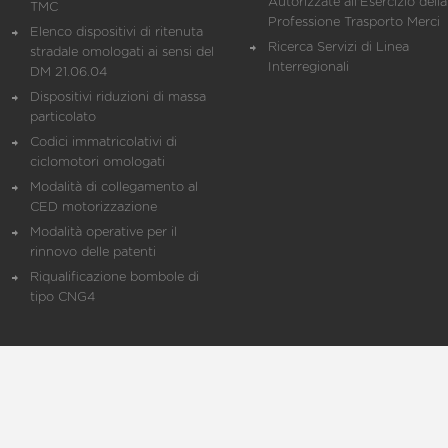
Autorizzate all'Esercizio della
TMC
Professione Trasporto Merci
Elenco dispositivi di ritenuta
Ricerca Servizi di Linea
stradale omologati ai sensi del
Interregionali
DM 21.06.04
Dispositivi riduzioni di massa
particolato
Codici immatricolativi di
ciclomotori omologati
Modalità di collegamento al
CED motorizzazione
Modalità operative per il
rinnovo delle patenti
Riqualificazione bombole di
tipo CNG4