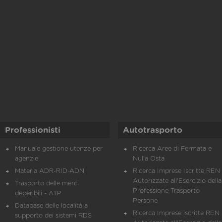
Professionisti
Autotrasporto
Manuale gestione utenze per
Ricerca Aree di Fermata e
agenzie
Nulla Osta
Materia ADR-RID-ADN
Ricerca Imprese Iscritte REN 
Autorizzate all'Esercizio della
Trasporto delle merci
Professione Trasporto
deperibili - ATP
Persone
Database delle località a
Ricerca Imprese iscritte REN 
supporto dei sistemi RDS