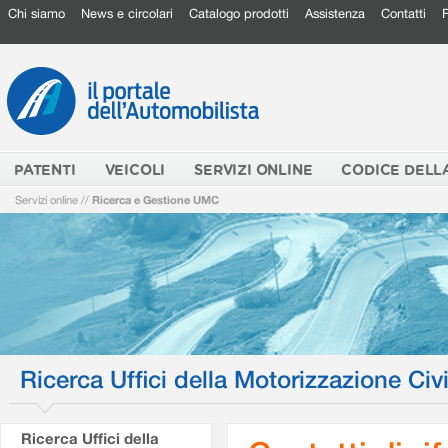
Chi siamo
News e circolari
Catalogo prodotti
Assistenza
Contatti
PATENTI
VEICOLI
SERVIZI ONLINE
CODICE DELL
Servizi online
//
Ricerca e Gestione UMC
Ricerca Uffici della Motorizzazione Civi
Ricerca Uffici della