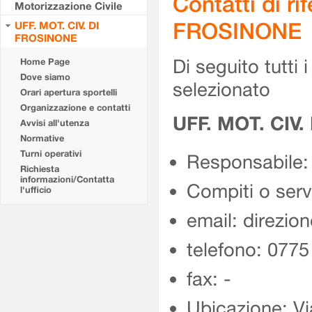
Contatti di r
Motorizzazione Civile
FROSINONE
UFF. MOT. CIV. DI
FROSINONE
Di seguito tutti i 
Home Page
Dove siamo
selezionato
Orari apertura sportelli
Organizzazione e contatti
UFF. MOT. CIV
Avvisi all'utenza
Normative
Turni operativi
Responsabile:
Richiesta
informazioni/Contatta
Compiti o ser
l'ufficio
email: direzion
telefono: 077
fax: -
Ubicazione: Vi