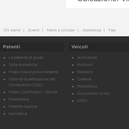
Chi siamo
Eventi
News e circolari
Assistenza
Faq
Patenti
Veicoli
La patente di guida
Autoveicoli
Tutte le pratiche
Motocicli
Foglio rosa e prove d’esame
Revisioni
Carta di Qualificazione del
Collaudi
Conducente (CQC)
Modulistica
Medici Certificatori - Novità
Documento Unico
Modulistica
STED
Patente nautica
Normativa