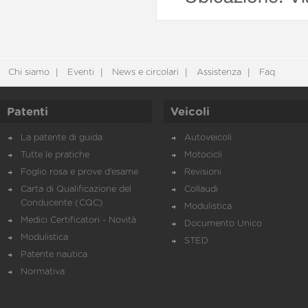
Chi siamo
Eventi
News e circolari
Assistenza
Faq
Patenti
Veicoli
La patente di guida
Autoveicoli
Tutte le pratiche
Motocicli
Foglio rosa e prove d’esame
Revisioni
Carta di Qualificazione del
Collaudi
Conducente (CQC)
Modulistica
Medici Certificatori - Novità
Documento Unico
Modulistica
STED
Patente nautica
Normativa