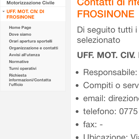
Contatti di r
Motorizzazione Civile
FROSINONE
UFF. MOT. CIV. DI
FROSINONE
Di seguito tutti i 
Home Page
Dove siamo
selezionato
Orari apertura sportelli
Organizzazione e contatti
UFF. MOT. CIV
Avvisi all'utenza
Normative
Turni operativi
Responsabile:
Richiesta
informazioni/Contatta
Compiti o ser
l'ufficio
email: direzion
telefono: 077
fax: -
Ubicazione: Vi