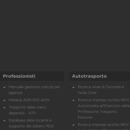
Professionisti
Autotrasporto
Manuale gestione utenze per
Ricerca Aree di Fermata e
agenzie
Nulla Osta
Materia ADR-RID-ADN
Ricerca Imprese Iscritte REN 
Autorizzate all'Esercizio della
Trasporto delle merci
Professione Trasporto
deperibili - ATP
Persone
Database delle località a
Ricerca Imprese iscritte REN 
supporto dei sistemi RDS