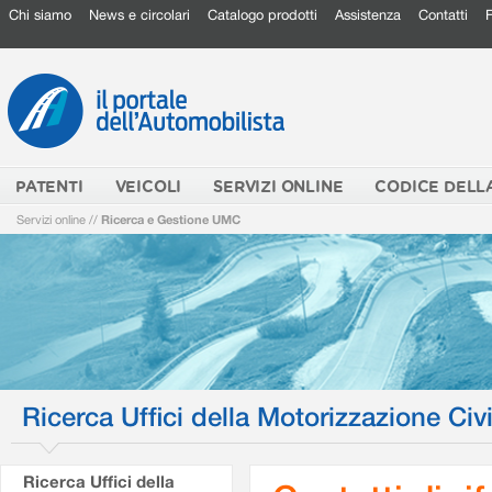
Chi siamo
News e circolari
Catalogo prodotti
Assistenza
Contatti
PATENTI
VEICOLI
SERVIZI ONLINE
CODICE DELL
Servizi online
//
Ricerca e Gestione UMC
Ricerca Uffici della Motorizzazione Civi
Ricerca Uffici della