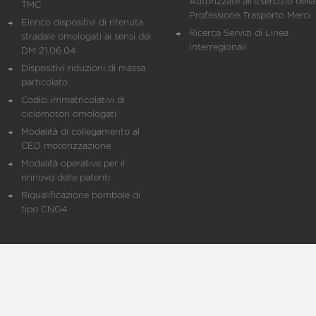
Autorizzate all'Esercizio della
TMC
Professione Trasporto Merci
Elenco dispositivi di ritenuta
Ricerca Servizi di Linea
stradale omologati ai sensi del
Interregionali
DM 21.06.04
Dispositivi riduzioni di massa
particolato
Codici immatricolativi di
ciclomotori omologati
Modalità di collegamento al
CED motorizzazione
Modalità operative per il
rinnovo delle patenti
Riqualificazione bombole di
tipo CNG4