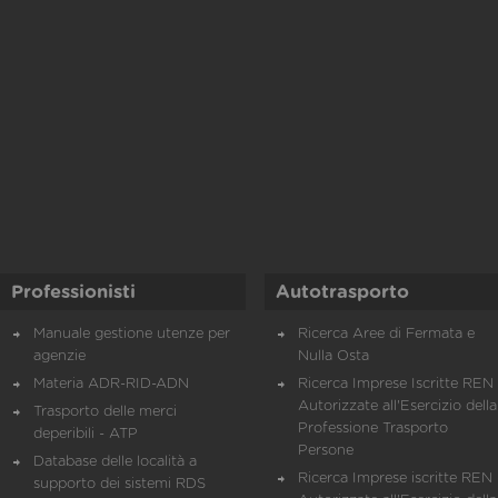
Professionisti
Autotrasporto
Manuale gestione utenze per
Ricerca Aree di Fermata e
agenzie
Nulla Osta
Materia ADR-RID-ADN
Ricerca Imprese Iscritte REN 
Autorizzate all'Esercizio della
Trasporto delle merci
Professione Trasporto
deperibili - ATP
Persone
Database delle località a
Ricerca Imprese iscritte REN 
supporto dei sistemi RDS