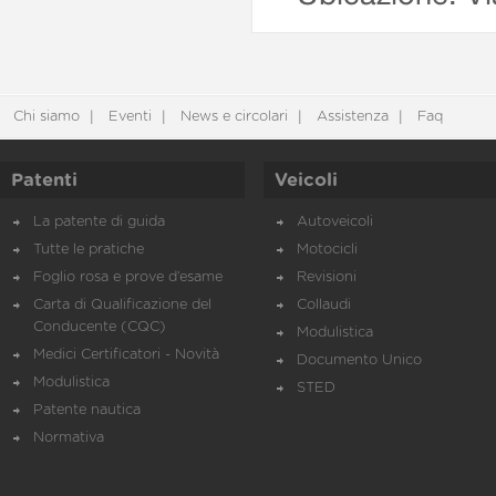
Chi siamo
Eventi
News e circolari
Assistenza
Faq
Patenti
Veicoli
La patente di guida
Autoveicoli
Tutte le pratiche
Motocicli
Foglio rosa e prove d’esame
Revisioni
Carta di Qualificazione del
Collaudi
Conducente (CQC)
Modulistica
Medici Certificatori - Novità
Documento Unico
Modulistica
STED
Patente nautica
Normativa