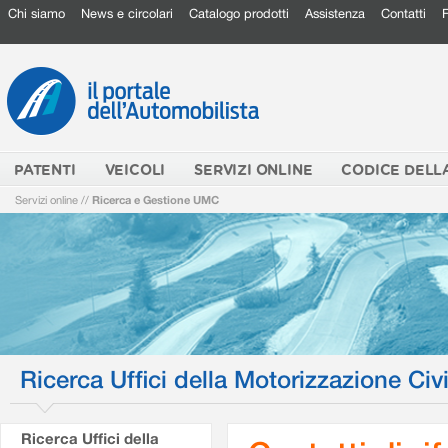
Chi siamo
News e circolari
Catalogo prodotti
Assistenza
Contatti
PATENTI
VEICOLI
SERVIZI ONLINE
CODICE DELL
Servizi online
//
Ricerca e Gestione UMC
Ricerca Uffici della Motorizzazione Civi
Ricerca Uffici della