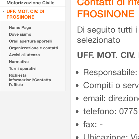
Contatti di r
Motorizzazione Civile
FROSINONE
UFF. MOT. CIV. DI
FROSINONE
Di seguito tutti i 
Home Page
Dove siamo
selezionato
Orari apertura sportelli
Organizzazione e contatti
UFF. MOT. CIV
Avvisi all'utenza
Normative
Turni operativi
Responsabile:
Richiesta
informazioni/Contatta
Compiti o ser
l'ufficio
email: direzion
telefono: 077
fax: -
Ubicazione: Vi