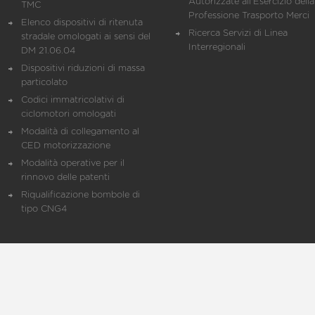
Autorizzate all'Esercizio della
TMC
Professione Trasporto Merci
Elenco dispositivi di ritenuta
Ricerca Servizi di Linea
stradale omologati ai sensi del
Interregionali
DM 21.06.04
Dispositivi riduzioni di massa
particolato
Codici immatricolativi di
ciclomotori omologati
Modalità di collegamento al
CED motorizzazione
Modalità operative per il
rinnovo delle patenti
Riqualificazione bombole di
tipo CNG4