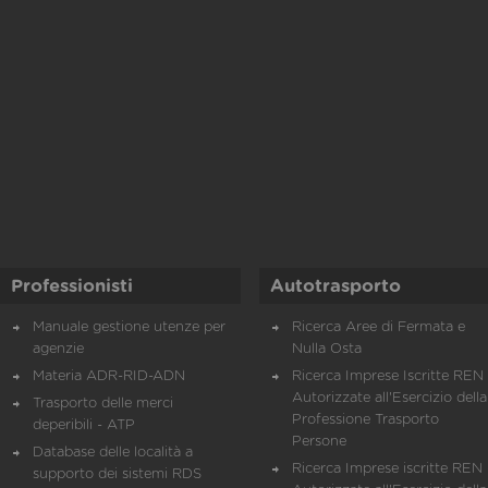
Professionisti
Autotrasporto
Manuale gestione utenze per
Ricerca Aree di Fermata e
agenzie
Nulla Osta
Materia ADR-RID-ADN
Ricerca Imprese Iscritte REN 
Autorizzate all'Esercizio della
Trasporto delle merci
Professione Trasporto
deperibili - ATP
Persone
Database delle località a
Ricerca Imprese iscritte REN 
supporto dei sistemi RDS