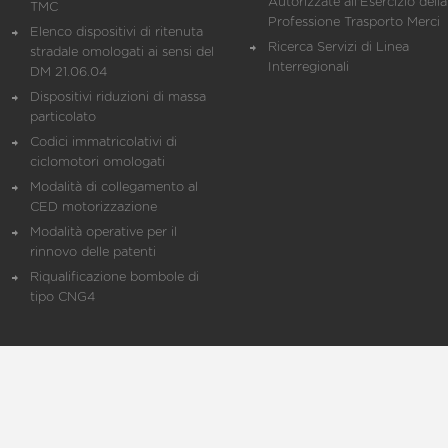
Autorizzate all'Esercizio della
TMC
Professione Trasporto Merci
Elenco dispositivi di ritenuta
Ricerca Servizi di Linea
stradale omologati ai sensi del
Interregionali
DM 21.06.04
Dispositivi riduzioni di massa
particolato
Codici immatricolativi di
ciclomotori omologati
Modalità di collegamento al
CED motorizzazione
Modalità operative per il
rinnovo delle patenti
Riqualificazione bombole di
tipo CNG4