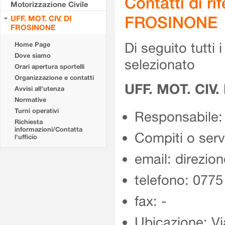
Contatti di r
Motorizzazione Civile
FROSINONE
UFF. MOT. CIV. DI
FROSINONE
Di seguito tutti i 
Home Page
Dove siamo
selezionato
Orari apertura sportelli
Organizzazione e contatti
UFF. MOT. CIV
Avvisi all'utenza
Normative
Turni operativi
Responsabile:
Richiesta
informazioni/Contatta
Compiti o ser
l'ufficio
email: direzion
telefono: 077
fax: -
Ubicazione: Vi