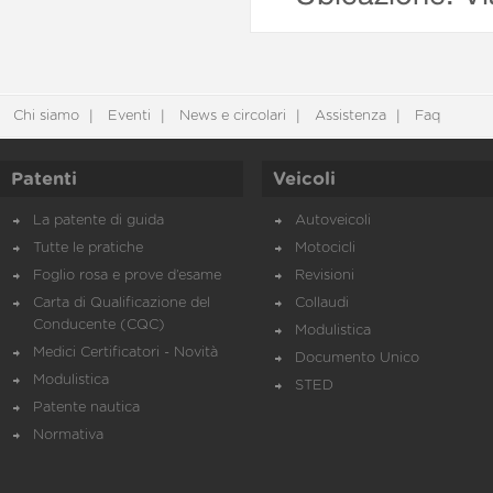
Chi siamo
Eventi
News e circolari
Assistenza
Faq
Patenti
Veicoli
La patente di guida
Autoveicoli
Tutte le pratiche
Motocicli
Foglio rosa e prove d’esame
Revisioni
Carta di Qualificazione del
Collaudi
Conducente (CQC)
Modulistica
Medici Certificatori - Novità
Documento Unico
Modulistica
STED
Patente nautica
Normativa