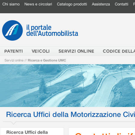
Chi siamo
News e circolari
Catalogo prodotti
Assistenza
Contatti
PATENTI
VEICOLI
SERVIZI ONLINE
CODICE DELL
Servizi online
//
Ricerca e Gestione UMC
Ricerca Uffici della Motorizzazione Civi
Ricerca Uffici della