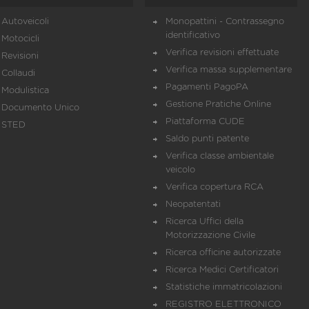
Autoveicoli
Monopattini - Contrassegno
identificativo
Motocicli
Verifica revisioni effettuate
Revisioni
Verifica massa supplementare
Collaudi
Pagamenti PagoPA
Modulistica
Gestione Pratiche Online
Documento Unico
Piattaforma CUDE
STED
Saldo punti patente
Verifica classe ambientale
veicolo
Verifica copertura RCA
Neopatentati
Ricerca Uffici della
Motorizzazione Civile
Ricerca officine autorizzate
Ricerca Medici Certificatori
Statistiche immatricolazioni
REGISTRO ELETTRONICO