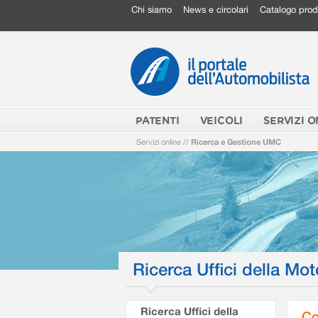
Chi siamo
News e circolari
Catalogo prod
PATENTI
VEICOLI
SERVIZI O
Servizi online
//
Ricerca e Gestione UMC
Ricerca Uffici della Mot
Ricerca Uffici della
Co