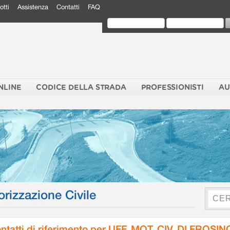
otti
Assistenza
Contatti
FAQ
NLINE
CODICE DELLA STRADA
PROFESSIONISTI
AU
orizzazione Civile
ntatti di riferimento per UFF. MOT. CIV. DI FROSI