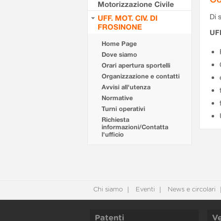
Motorizzazione Civile
Di s
UFF. MOT. CIV. DI
FROSINONE
UF
Home Page
Dove siamo
Orari apertura sportelli
Organizzazione e contatti
Avvisi all'utenza
Normative
Turni operativi
Richiesta
informazioni/Contatta
l'ufficio
Chi siamo
Eventi
News e circolari
Patenti
Ve