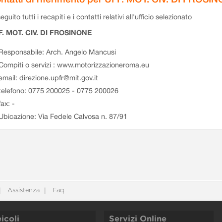
eguito tutti i recapiti e i contatti relativi all'ufficio selezionato
F. MOT. CIV. DI FROSINONE
Responsabile: Arch. Angelo Mancusi
Compiti o servizi : www.motorizzazioneroma.eu
email: direzione.upfr@mit.gov.it
telefono: 0775 200025 - 0775 200026
fax: -
Ubicazione: Via Fedele Calvosa n. 87/91
Assistenza
Faq
icoli
Servizi Online