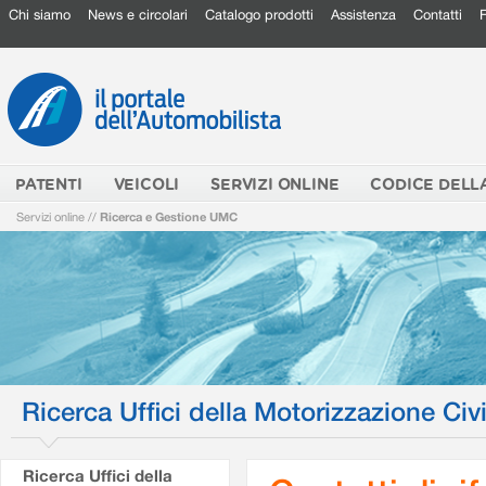
Chi siamo
News e circolari
Catalogo prodotti
Assistenza
Contatti
PATENTI
VEICOLI
SERVIZI ONLINE
CODICE DELL
Servizi online
//
Ricerca e Gestione UMC
Ricerca Uffici della Motorizzazione Civi
Ricerca Uffici della