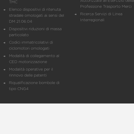
Autorizzate all'Esercizio della
TMC
Professione Trasporto Merci
Elenco dispositivi di ritenuta
Ricerca Servizi di Linea
stradale omologati ai sensi del
Interregionali
DM 21.06.04
Dispositivi riduzioni di massa
particolato
Codici immatricolativi di
ciclomotori omologati
Modalità di collegamento al
CED motorizzazione
Modalità operative per il
rinnovo delle patenti
Riqualificazione bombole di
tipo CNG4