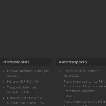
Professionisti
Autotrasporto
Manuale gestione utenze per
Ricerca Aree di Fermata e
agenzie
Nulla Osta
Materia ADR-RID-ADN
Ricerca Imprese Iscritte REN 
Autorizzate all'Esercizio della
Trasporto delle merci
Professione Trasporto
deperibili - ATP
Persone
Database delle località a
Ricerca Imprese iscritte REN 
supporto dei sistemi RDS