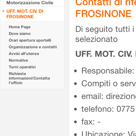
Contatti di r
Motorizzazione Civile
FROSINONE
UFF. MOT. CIV. DI
FROSINONE
Di seguito tutti i 
Home Page
Dove siamo
selezionato
Orari apertura sportelli
Organizzazione e contatti
UFF. MOT. CIV
Avvisi all'utenza
Normative
Turni operativi
Responsabile:
Richiesta
informazioni/Contatta
Compiti o ser
l'ufficio
email: direzion
telefono: 077
fax: -
Ubicazione: Vi