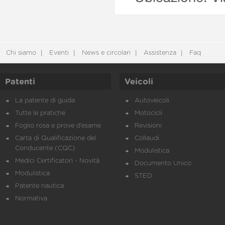
Chi siamo
Eventi
News e circolari
Assistenza
Faq
Patenti
Veicoli
La patente di guida
Autoveicoli
Tutte le pratiche
Motocicli
Foglio rosa e prove d’esame
Revisioni
Carta di Qualificazione del
Collaudi
Conducente (CQC)
Modulistica
Medici Certificatori - Novità
Documento Unico
Modulistica
STED
Patente nautica
Normativa