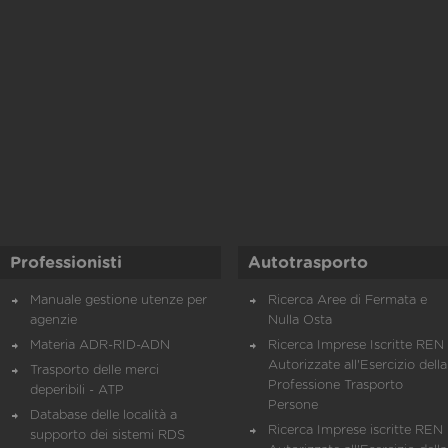
Professionisti
Autotrasporto
Manuale gestione utenze per
Ricerca Aree di Fermata e
agenzie
Nulla Osta
Materia ADR-RID-ADN
Ricerca Imprese Iscritte REN 
Autorizzate all'Esercizio della
Trasporto delle merci
Professione Trasporto
deperibili - ATP
Persone
Database delle località a
Ricerca Imprese iscritte REN 
supporto dei sistemi RDS