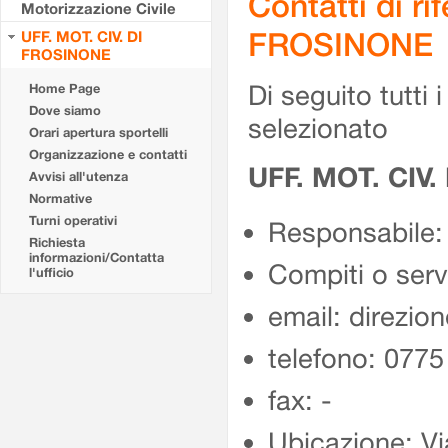
Contatti di r
Motorizzazione Civile
FROSINONE
UFF. MOT. CIV. DI
FROSINONE
Di seguito tutti i 
Home Page
Dove siamo
selezionato
Orari apertura sportelli
Organizzazione e contatti
UFF. MOT. CIV
Avvisi all'utenza
Normative
Turni operativi
Responsabile:
Richiesta
informazioni/Contatta
Compiti o ser
l'ufficio
email: direzion
telefono: 077
fax: -
Ubicazione: Vi