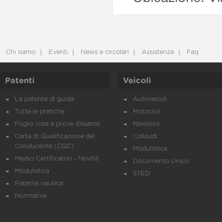
Chi siamo
Eventi
News e circolari
Assistenza
Faq
Patenti
Veicoli
La patente di guida
Autoveicoli
Tutte le pratiche
Motocicli
Foglio rosa e prove d’esame
Revisioni
Carta di Qualificazione del
Collaudi
Conducente (CQC)
Modulistica
Medici Certificatori - Novità
Documento Unico
Modulistica
STED
Patente nautica
Normativa