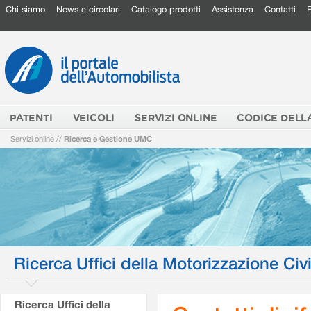
Chi siamo
News e circolari
Catalogo prodotti
Assistenza
Contatti
PATENTI
VEICOLI
SERVIZI ONLINE
CODICE DELL
Servizi online
//
Ricerca e Gestione UMC
Ricerca Uffici della Motorizzazione Civi
Ricerca Uffici della