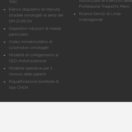
Autorizzate all'Esercizio della
TMC
Professione Trasporto Merci
Elenco dispositivi di ritenuta
Ricerca Servizi di Linea
stradale omologati ai sensi del
Interregionali
DM 21.06.04
Dispositivi riduzioni di massa
particolato
Codici immatricolativi di
ciclomotori omologati
Modalità di collegamento al
CED motorizzazione
Modalità operative per il
rinnovo delle patenti
Riqualificazione bombole di
tipo CNG4