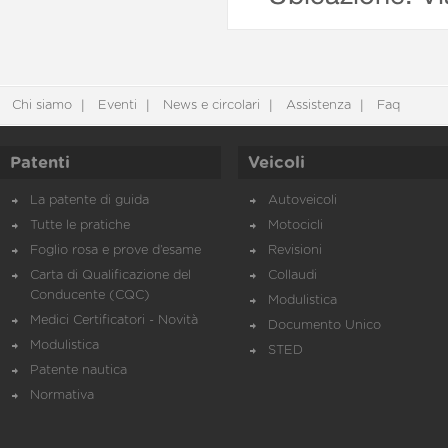
Chi siamo
Eventi
News e circolari
Assistenza
Faq
Patenti
Veicoli
La patente di guida
Autoveicoli
Tutte le pratiche
Motocicli
Foglio rosa e prove d’esame
Revisioni
Carta di Qualificazione del
Collaudi
Conducente (CQC)
Modulistica
Medici Certificatori - Novità
Documento Unico
Modulistica
STED
Patente nautica
Normativa