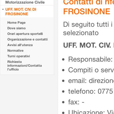
Contatti di r
Motorizzazione Civile
FROSINONE
UFF. MOT. CIV. DI
FROSINONE
Di seguito tutti i 
Home Page
Dove siamo
selezionato
Orari apertura sportelli
Organizzazione e contatti
UFF. MOT. CIV
Avvisi all'utenza
Normative
Turni operativi
Responsabile:
Richiesta
informazioni/Contatta
Compiti o ser
l'ufficio
email: direzion
telefono: 077
fax: -
Ubicazione: Vi