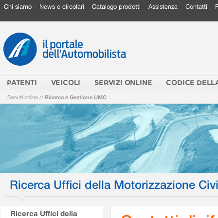
Chi siamo
News e circolari
Catalogo prodotti
Assistenza
Contatti
PATENTI
VEICOLI
SERVIZI ONLINE
CODICE DELL
Servizi online
//
Ricerca e Gestione UMC
Ricerca Uffici della Motorizzazione Civi
Ricerca Uffici della