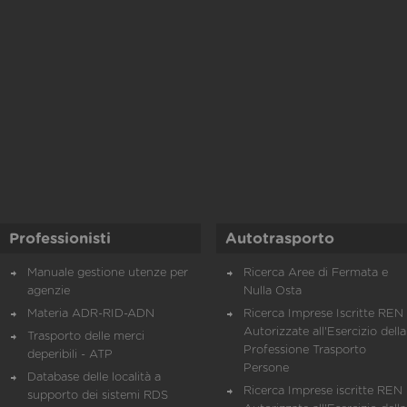
Professionisti
Autotrasporto
Manuale gestione utenze per
Ricerca Aree di Fermata e
agenzie
Nulla Osta
Materia ADR-RID-ADN
Ricerca Imprese Iscritte REN 
Autorizzate all'Esercizio della
Trasporto delle merci
Professione Trasporto
deperibili - ATP
Persone
Database delle località a
Ricerca Imprese iscritte REN 
supporto dei sistemi RDS