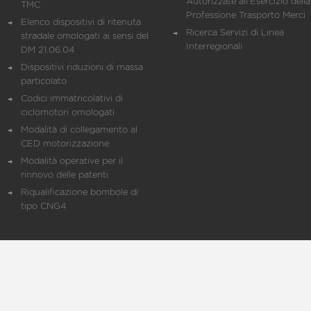
Autorizzate all'Esercizio della
TMC
Professione Trasporto Merci
Elenco dispositivi di ritenuta
Ricerca Servizi di Linea
stradale omologati ai sensi del
Interregionali
DM 21.06.04
Dispositivi riduzioni di massa
particolato
Codici immatricolativi di
ciclomotori omologati
Modalità di collegamento al
CED motorizzazione
Modalità operative per il
rinnovo delle patenti
Riqualificazione bombole di
tipo CNG4