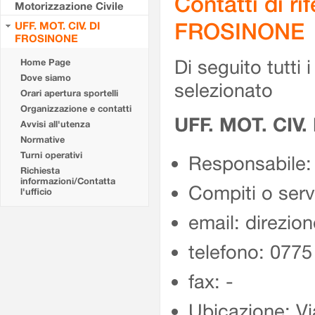
Contatti di r
Motorizzazione Civile
FROSINONE
UFF. MOT. CIV. DI
FROSINONE
Di seguito tutti i 
Home Page
Dove siamo
selezionato
Orari apertura sportelli
Organizzazione e contatti
UFF. MOT. CIV
Avvisi all'utenza
Normative
Turni operativi
Responsabile:
Richiesta
informazioni/Contatta
Compiti o ser
l'ufficio
email: direzion
telefono: 077
fax: -
Ubicazione: Vi