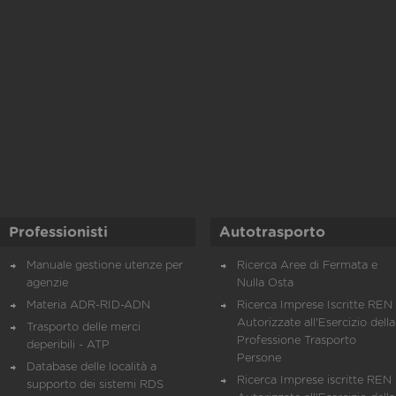
Professionisti
Autotrasporto
Manuale gestione utenze per
Ricerca Aree di Fermata e
agenzie
Nulla Osta
Materia ADR-RID-ADN
Ricerca Imprese Iscritte REN 
Autorizzate all'Esercizio della
Trasporto delle merci
Professione Trasporto
deperibili - ATP
Persone
Database delle località a
Ricerca Imprese iscritte REN 
supporto dei sistemi RDS