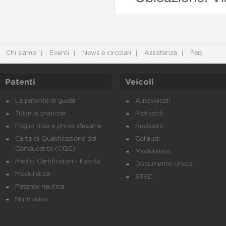
Chi siamo
Eventi
News e circolari
Assistenza
Faq
Patenti
Veicoli
La patente di guida
Autoveicoli
Tutte le pratiche
Motocicli
Foglio rosa e prove d’esame
Revisioni
Carta di Qualificazione del
Collaudi
Conducente (CQC)
Modulistica
Medici Certificatori - Novità
Documento Unico
Modulistica
STED
Patente nautica
Normativa