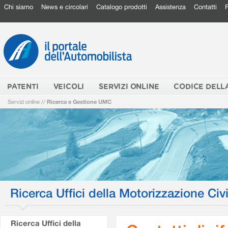
Chi siamo
News e circolari
Catalogo prodotti
Assistenza
Contatti
PATENTI
VEICOLI
SERVIZI ONLINE
CODICE DELL
Servizi online
//
Ricerca e Gestione UMC
Ricerca Uffici della Motorizzazione Civi
Ricerca Uffici della