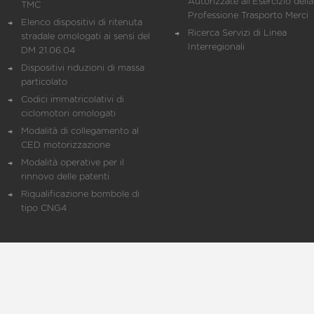
Autorizzate all'Esercizio della
TMC
Professione Trasporto Merci
Elenco dispositivi di ritenuta
Ricerca Servizi di Linea
stradale omologati ai sensi del
Interregionali
DM 21.06.04
Dispositivi riduzioni di massa
particolato
Codici immatricolativi di
ciclomotori omologati
Modalità di collegamento al
CED motorizzazione
Modalità operative per il
rinnovo delle patenti
Riqualificazione bombole di
tipo CNG4