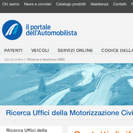
Chi siamo
News e circolari
Catalogo prodotti
Assistenza
Contatti
PATENTI
VEICOLI
SERVIZI ONLINE
CODICE DELL
Servizi online
//
Ricerca e Gestione UMC
Ricerca Uffici della Motorizzazione Civi
Ricerca Uffici della