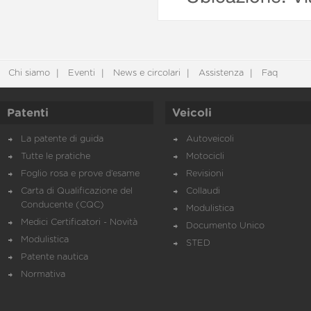
Chi siamo
Eventi
News e circolari
Assistenza
Faq
Patenti
Veicoli
La patente di guida
Autoveicoli
Tutte le pratiche
Motocicli
Foglio rosa e prove d’esame
Revisioni
Carta di Qualificazione del
Collaudi
Conducente (CQC)
Modulistica
Medici Certificatori - Novità
Documento Unico
Modulistica
STED
Patente nautica
Normativa