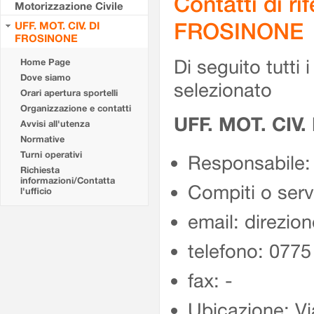
Contatti di r
Motorizzazione Civile
FROSINONE
UFF. MOT. CIV. DI
FROSINONE
Di seguito tutti i 
Home Page
Dove siamo
selezionato
Orari apertura sportelli
Organizzazione e contatti
UFF. MOT. CIV
Avvisi all'utenza
Normative
Turni operativi
Responsabile:
Richiesta
informazioni/Contatta
Compiti o ser
l'ufficio
email: direzion
telefono: 077
fax: -
Ubicazione: Vi