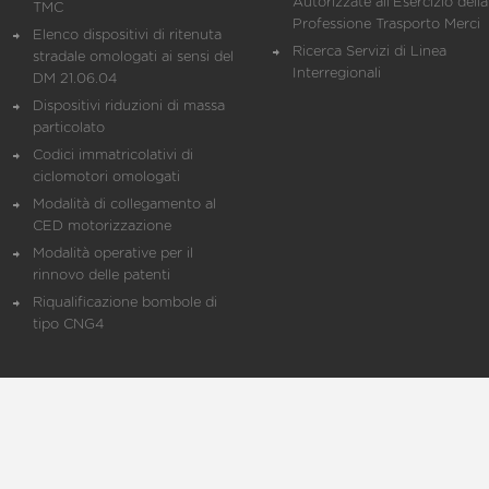
Autorizzate all'Esercizio della
TMC
Professione Trasporto Merci
Elenco dispositivi di ritenuta
Ricerca Servizi di Linea
stradale omologati ai sensi del
Interregionali
DM 21.06.04
Dispositivi riduzioni di massa
particolato
Codici immatricolativi di
ciclomotori omologati
Modalità di collegamento al
CED motorizzazione
Modalità operative per il
rinnovo delle patenti
Riqualificazione bombole di
tipo CNG4