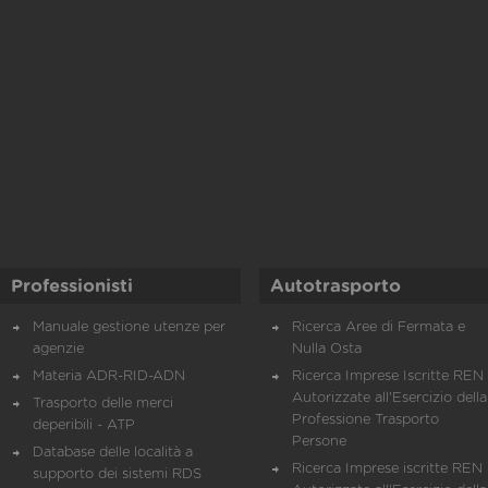
Professionisti
Autotrasporto
Manuale gestione utenze per
Ricerca Aree di Fermata e
agenzie
Nulla Osta
Materia ADR-RID-ADN
Ricerca Imprese Iscritte REN 
Autorizzate all'Esercizio della
Trasporto delle merci
Professione Trasporto
deperibili - ATP
Persone
Database delle località a
Ricerca Imprese iscritte REN 
supporto dei sistemi RDS