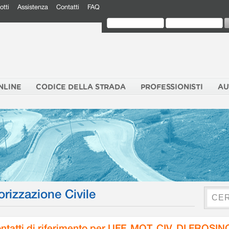
otti
Assistenza
Contatti
FAQ
NLINE
CODICE DELLA STRADA
PROFESSIONISTI
AU
orizzazione Civile
ntatti di riferimento per UFF. MOT. CIV. DI FROSI