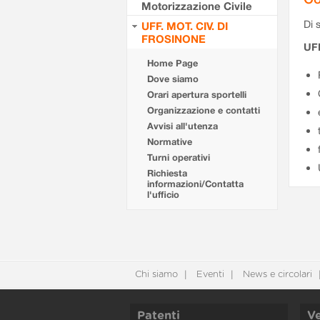
Motorizzazione Civile
Di s
UFF. MOT. CIV. DI
FROSINONE
UF
Home Page
Dove siamo
Orari apertura sportelli
Organizzazione e contatti
Avvisi all'utenza
Normative
Turni operativi
Richiesta
informazioni/Contatta
l'ufficio
Chi siamo
Eventi
News e circolari
Patenti
Ve