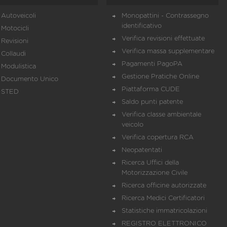
Autoveicoli
Monopattini - Contrassegno
identificativo
Motocicli
Verifica revisioni effettuate
Revisioni
Verifica massa supplementare
Collaudi
Pagamenti PagoPA
Modulistica
Gestione Pratiche Online
Documento Unico
Piattaforma CUDE
STED
Saldo punti patente
Verifica classe ambientale
veicolo
Verifica copertura RCA
Neopatentati
Ricerca Uffici della
Motorizzazione Civile
Ricerca officine autorizzate
Ricerca Medici Certificatori
Statistiche immatricolazioni
REGISTRO ELETTRONICO