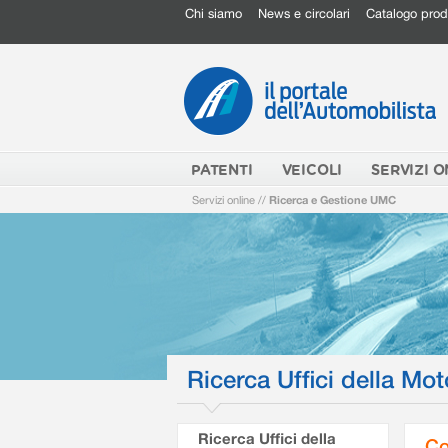
Chi siamo
News e circolari
Catalogo prod
PATENTI
VEICOLI
SERVIZI O
Servizi online
//
Ricerca e Gestione UMC
Ricerca Uffici della Mot
Ricerca Uffici della
Co