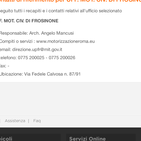
eguito tutti i recapiti e i contatti relativi all'ufficio selezionato
F. MOT. CIV. DI FROSINONE
Responsabile: Arch. Angelo Mancusi
Compiti o servizi : www.motorizzazioneroma.eu
email: direzione.upfr@mit.gov.it
telefono: 0775 200025 - 0775 200026
fax: -
Ubicazione: Via Fedele Calvosa n. 87/91
Assistenza
Faq
icoli
Servizi Online