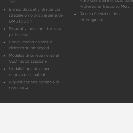
Autorizzate all'Esercizio della
TMC
Professione Trasporto Merci
Elenco dispositivi di ritenuta
Ricerca Servizi di Linea
stradale omologati ai sensi del
Interregionali
DM 21.06.04
Dispositivi riduzioni di massa
particolato
Codici immatricolativi di
ciclomotori omologati
Modalità di collegamento al
CED motorizzazione
Modalità operative per il
rinnovo delle patenti
Riqualificazione bombole di
tipo CNG4