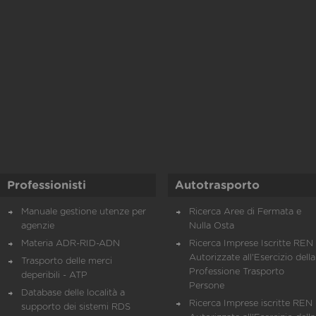
Professionisti
Autotrasporto
Manuale gestione utenze per
Ricerca Aree di Fermata e
agenzie
Nulla Osta
Materia ADR-RID-ADN
Ricerca Imprese Iscritte REN 
Autorizzate all'Esercizio della
Trasporto delle merci
Professione Trasporto
deperibili - ATP
Persone
Database delle località a
Ricerca Imprese iscritte REN 
supporto dei sistemi RDS