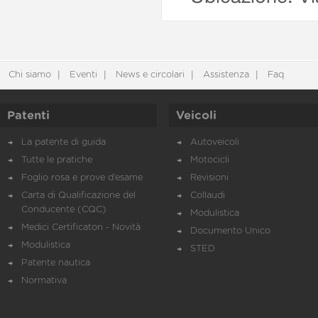
Chi siamo
Eventi
News e circolari
Assistenza
Faq
Patenti
Veicoli
La patente di guida
Autoveicoli
Tutte le pratiche
Motocicli
Foglio rosa e prove d’esame
Revisioni
Carta di Qualificazione del
Collaudi
Conducente (CQC)
Modulistica
Medici Certificatori - Novità
Documento Unico
Modulistica
STED
Patente nautica
Normativa