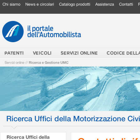
Chi siamo
News e circolari
Catalogo prodotti
Assistenza
Contatti
PATENTI
VEICOLI
SERVIZI ONLINE
CODICE DELL
Servizi online
//
Ricerca e Gestione UMC
Ricerca Uffici della Motorizzazione Civi
Ricerca Uffici della