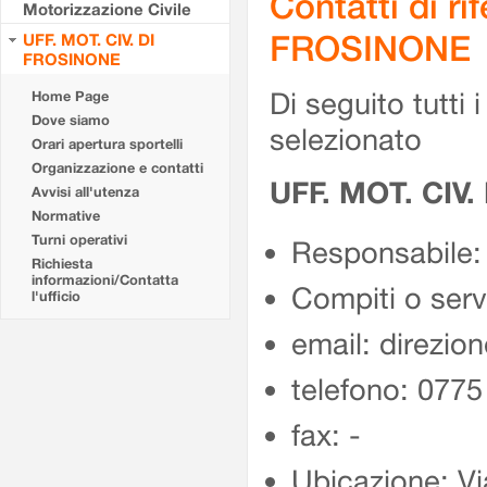
Contatti di r
Motorizzazione Civile
FROSINONE
UFF. MOT. CIV. DI
FROSINONE
Di seguito tutti i 
Home Page
Dove siamo
selezionato
Orari apertura sportelli
Organizzazione e contatti
UFF. MOT. CIV
Avvisi all'utenza
Normative
Turni operativi
Responsabile:
Richiesta
informazioni/Contatta
Compiti o ser
l'ufficio
email: direzion
telefono: 077
fax: -
Ubicazione: Vi