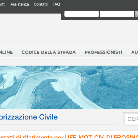
otti
Assistenza
Contatti
FAQ
NLINE
CODICE DELLA STRADA
PROFESSIONISTI
AU
orizzazione Civile
ntatti di riferimento per UFF. MOT. CIV. DI FROSI