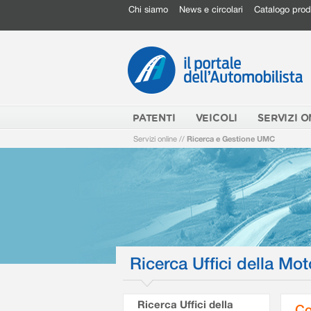
Chi siamo
News e circolari
Catalogo prod
PATENTI
VEICOLI
SERVIZI O
Servizi online
//
Ricerca e Gestione UMC
Ricerca Uffici della Mot
Ricerca Uffici della
Co