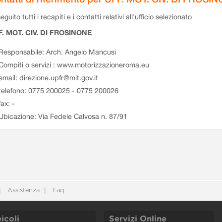
eguito tutti i recapiti e i contatti relativi all'ufficio selezionato
F. MOT. CIV. DI FROSINONE
Responsabile: Arch. Angelo Mancusi
Compiti o servizi : www.motorizzazioneroma.eu
email: direzione.upfr@mit.gov.it
telefono: 0775 200025 - 0775 200026
fax: -
Ubicazione: Via Fedele Calvosa n. 87/91
Assistenza
Faq
icoli
Servizi Online