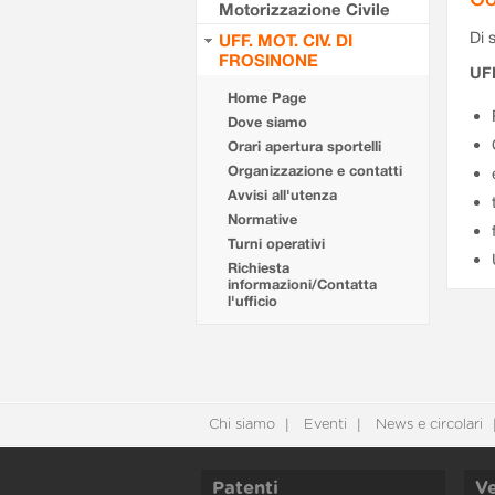
Motorizzazione Civile
Di s
UFF. MOT. CIV. DI
FROSINONE
UF
Home Page
Dove siamo
Orari apertura sportelli
Organizzazione e contatti
Avvisi all'utenza
Normative
Turni operativi
Richiesta
informazioni/Contatta
l'ufficio
Chi siamo
Eventi
News e circolari
Patenti
Ve