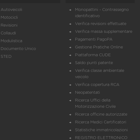
Autoveicoli
Monopattini - Contrassegno
identificativo
Motocicli
Verifica revisioni effettuate
Revisioni
Verifica massa supplementare
Collaudi
Pagamenti PagoPA
Modulistica
Gestione Pratiche Online
Documento Unico
Piattaforma CUDE
STED
Saldo punti patente
Verifica classe ambientale
veicolo
Verifica copertura RCA
Neopatentati
Ricerca Uffici della
Motorizzazione Civile
Ricerca officine autorizzate
Ricerca Medici Certificatori
Statistiche immatricolazioni
REGISTRO ELETTRONICO