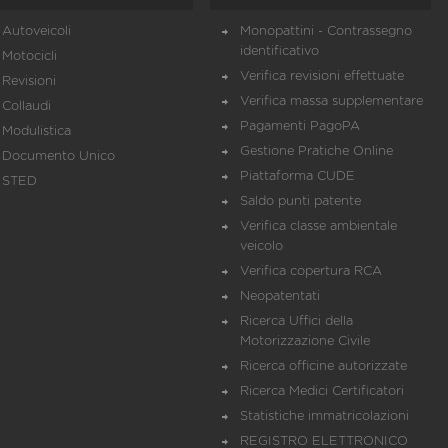
Autoveicoli
Monopattini - Contrassegno
identificativo
Motocicli
Verifica revisioni effettuate
Revisioni
Verifica massa supplementare
Collaudi
Pagamenti PagoPA
Modulistica
Gestione Pratiche Online
Documento Unico
Piattaforma CUDE
STED
Saldo punti patente
Verifica classe ambientale
veicolo
Verifica copertura RCA
Neopatentati
Ricerca Uffici della
Motorizzazione Civile
Ricerca officine autorizzate
Ricerca Medici Certificatori
Statistiche immatricolazioni
REGISTRO ELETTRONICO