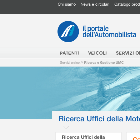
Chi siamo
News e circolari
Catalogo prod
PATENTI
VEICOLI
SERVIZI O
Servizi online
//
Ricerca e Gestione UMC
Ricerca Uffici della Mot
Ricerca Uffici della
Co