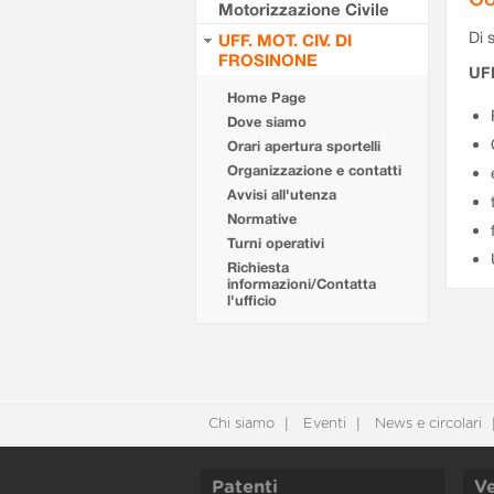
Motorizzazione Civile
Di s
UFF. MOT. CIV. DI
FROSINONE
UF
Home Page
Dove siamo
Orari apertura sportelli
Organizzazione e contatti
Avvisi all'utenza
Normative
Turni operativi
Richiesta
informazioni/Contatta
l'ufficio
Chi siamo
Eventi
News e circolari
Patenti
Ve