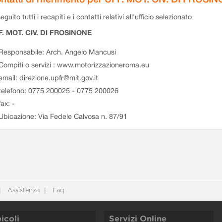
eguito tutti i recapiti e i contatti relativi all'ufficio selezionato
F. MOT. CIV. DI FROSINONE
Responsabile: Arch. Angelo Mancusi
Compiti o servizi : www.motorizzazioneroma.eu
email: direzione.upfr@mit.gov.it
telefono: 0775 200025 - 0775 200026
fax: -
Ubicazione: Via Fedele Calvosa n. 87/91
Assistenza
Faq
icoli
Servizi Online