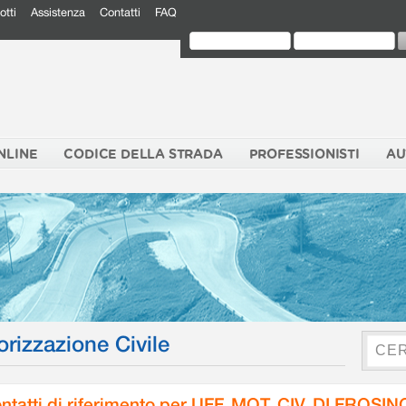
otti
Assistenza
Contatti
FAQ
NLINE
CODICE DELLA STRADA
PROFESSIONISTI
AU
orizzazione Civile
ntatti di riferimento per UFF. MOT. CIV. DI FROSI