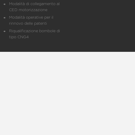
Modalità di collegamento al
CED motorizzazione
Modalità operative per il
rinnovo delle patenti
Riqualificazione bombole di
tipo CNG4