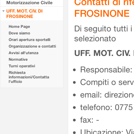
Contatti di r
Motorizzazione Civile
FROSINONE
UFF. MOT. CIV. DI
FROSINONE
Di seguito tutti i 
Home Page
Dove siamo
selezionato
Orari apertura sportelli
Organizzazione e contatti
UFF. MOT. CIV
Avvisi all'utenza
Normative
Turni operativi
Responsabile:
Richiesta
informazioni/Contatta
Compiti o ser
l'ufficio
email: direzion
telefono: 077
fax: -
Ubicazione: Vi