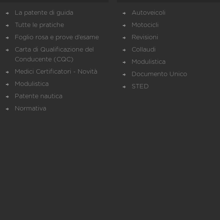
La patente di guida
Autoveicoli
Tutte le pratiche
Motocicli
Foglio rosa e prove d’esame
Revisioni
Carta di Qualificazione del
Collaudi
Conducente (CQC)
Modulistica
Medici Certificatori - Novità
Documento Unico
Modulistica
STED
Patente nautica
Normativa