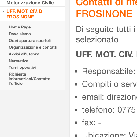
Contatti di r
Motorizzazione Civile
FROSINONE
UFF. MOT. CIV. DI
FROSINONE
Di seguito tutti i 
Home Page
Dove siamo
selezionato
Orari apertura sportelli
Organizzazione e contatti
UFF. MOT. CIV
Avvisi all'utenza
Normative
Turni operativi
Responsabile:
Richiesta
informazioni/Contatta
Compiti o ser
l'ufficio
email: direzion
telefono: 077
fax: -
Ubicazione: Vi