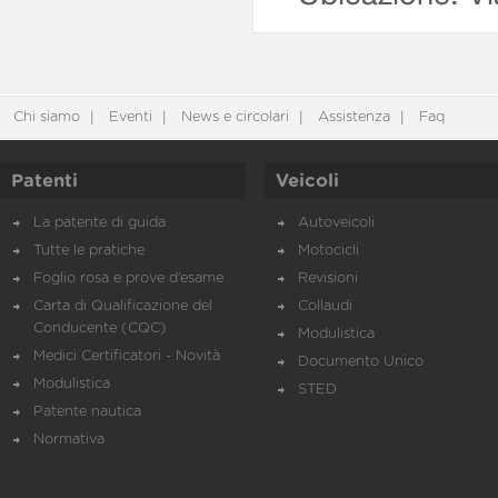
Chi siamo
Eventi
News e circolari
Assistenza
Faq
Patenti
Veicoli
La patente di guida
Autoveicoli
Tutte le pratiche
Motocicli
Foglio rosa e prove d’esame
Revisioni
Carta di Qualificazione del
Collaudi
Conducente (CQC)
Modulistica
Medici Certificatori - Novità
Documento Unico
Modulistica
STED
Patente nautica
Normativa