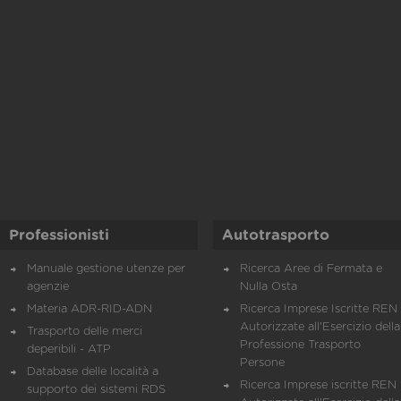
Professionisti
Autotrasporto
Manuale gestione utenze per
Ricerca Aree di Fermata e
agenzie
Nulla Osta
Materia ADR-RID-ADN
Ricerca Imprese Iscritte REN 
Autorizzate all'Esercizio della
Trasporto delle merci
Professione Trasporto
deperibili - ATP
Persone
Database delle località a
Ricerca Imprese iscritte REN 
supporto dei sistemi RDS