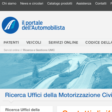
Chi siamo
News e circolari
Catalogo prodotti
Assistenza
Contatti
PATENTI
VEICOLI
SERVIZI ONLINE
CODICE DELL
Servizi online
//
Ricerca e Gestione UMC
Ricerca Uffici della Motorizzazione Civi
Ricerca Uffici della