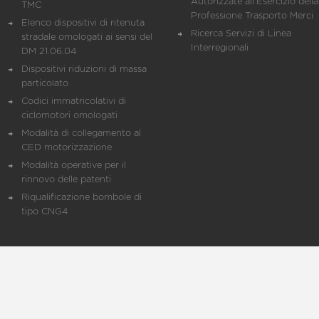
Autorizzate all'Esercizio della
TMC
Professione Trasporto Merci
Elenco dispositivi di ritenuta
Ricerca Servizi di Linea
stradale omologati ai sensi del
Interregionali
DM 21.06.04
Dispositivi riduzioni di massa
particolato
Codici immatricolativi di
ciclomotori omologati
Modalità di collegamento al
CED motorizzazione
Modalità operative per il
rinnovo delle patenti
Riqualificazione bombole di
tipo CNG4