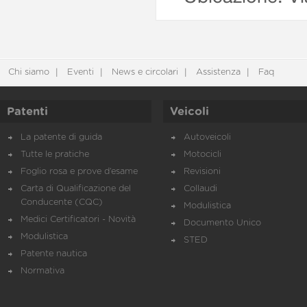
Chi siamo
Eventi
News e circolari
Assistenza
Faq
Patenti
Veicoli
La patente di guida
Autoveicoli
Tutte le pratiche
Motocicli
Foglio rosa e prove d’esame
Revisioni
Carta di Qualificazione del
Collaudi
Conducente (CQC)
Modulistica
Medici Certificatori - Novità
Documento Unico
Modulistica
STED
Patente nautica
Normativa