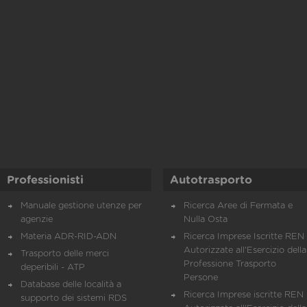
Professionisti
Autotrasporto
Manuale gestione utenze per
Ricerca Aree di Fermata e
agenzie
Nulla Osta
Materia ADR-RID-ADN
Ricerca Imprese Iscritte REN 
Autorizzate all'Esercizio della
Trasporto delle merci
Professione Trasporto
deperibili - ATP
Persone
Database delle località a
Ricerca Imprese iscritte REN 
supporto dei sistemi RDS