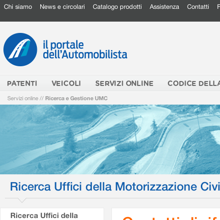
Chi siamo
News e circolari
Catalogo prodotti
Assistenza
Contatti
PATENTI
VEICOLI
SERVIZI ONLINE
CODICE DELL
Servizi online
//
Ricerca e Gestione UMC
Ricerca Uffici della Motorizzazione Civi
Ricerca Uffici della