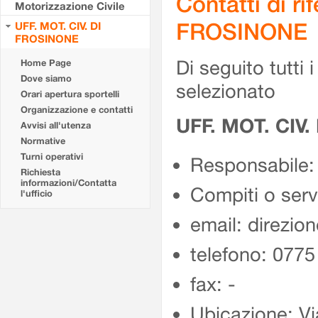
Contatti di r
Motorizzazione Civile
FROSINONE
UFF. MOT. CIV. DI
FROSINONE
Di seguito tutti i 
Home Page
Dove siamo
selezionato
Orari apertura sportelli
Organizzazione e contatti
UFF. MOT. CIV
Avvisi all'utenza
Normative
Turni operativi
Responsabile:
Richiesta
informazioni/Contatta
Compiti o ser
l'ufficio
email: direzion
telefono: 077
fax: -
Ubicazione: Vi