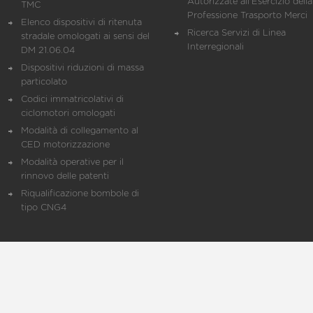
Autorizzate all'Esercizio della
TMC
Professione Trasporto Merci
Elenco dispositivi di ritenuta
Ricerca Servizi di Linea
stradale omologati ai sensi del
Interregionali
DM 21.06.04
Dispositivi riduzioni di massa
particolato
Codici immatricolativi di
ciclomotori omologati
Modalità di collegamento al
CED motorizzazione
Modalità operative per il
rinnovo delle patenti
Riqualificazione bombole di
tipo CNG4