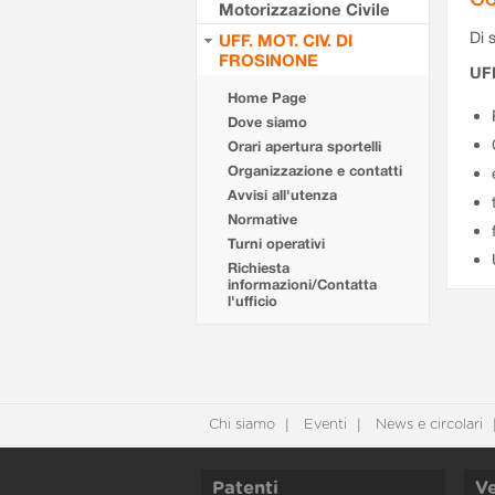
Motorizzazione Civile
Di s
UFF. MOT. CIV. DI
FROSINONE
UF
Home Page
Dove siamo
Orari apertura sportelli
Organizzazione e contatti
Avvisi all'utenza
Normative
Turni operativi
Richiesta
informazioni/Contatta
l'ufficio
Chi siamo
Eventi
News e circolari
Patenti
Ve