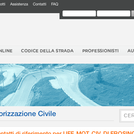
otti
Assistenza
Contatti
FAQ
NLINE
CODICE DELLA STRADA
PROFESSIONISTI
AU
orizzazione Civile
ntatti di riferimento per UFF. MOT. CIV. DI FROSI