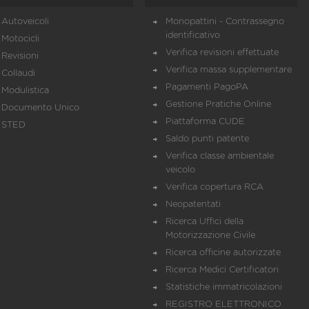
Autoveicoli
Monopattini - Contrassegno
identificativo
Motocicli
Verifica revisioni effettuate
Revisioni
Verifica massa supplementare
Collaudi
Pagamenti PagoPA
Modulistica
Gestione Pratiche Online
Documento Unico
Piattaforma CUDE
STED
Saldo punti patente
Verifica classe ambientale
veicolo
Verifica copertura RCA
Neopatentati
Ricerca Uffici della
Motorizzazione Civile
Ricerca officine autorizzate
Ricerca Medici Certificatori
Statistiche immatricolazioni
REGISTRO ELETTRONICO