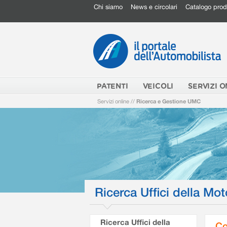
Chi siamo
News e circolari
Catalogo prod
PATENTI
VEICOLI
SERVIZI O
Servizi online
//
Ricerca e Gestione UMC
Ricerca Uffici della Mot
Ricerca Uffici della
Co