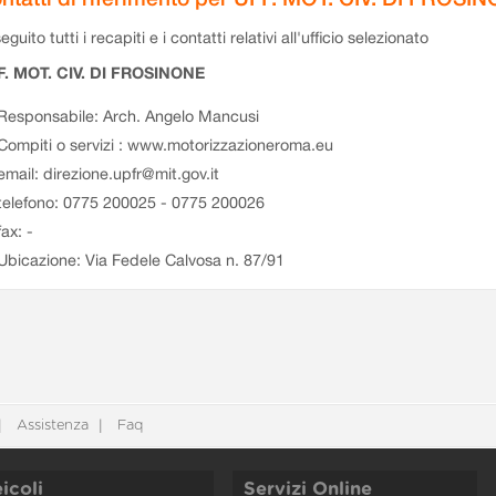
eguito tutti i recapiti e i contatti relativi all'ufficio selezionato
F. MOT. CIV. DI FROSINONE
Responsabile: Arch. Angelo Mancusi
Compiti o servizi : www.motorizzazioneroma.eu
email: direzione.upfr@mit.gov.it
telefono: 0775 200025 - 0775 200026
fax: -
Ubicazione: Via Fedele Calvosa n. 87/91
Assistenza
Faq
icoli
Servizi Online