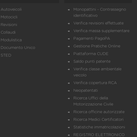
Autoveicoli
Monopattini - Contrassegno
identificativo
Motocicli
Verifica revisioni effettuate
Revisioni
Verifica massa supplementare
Collaudi
Pagamenti PagoPA
Modulistica
Gestione Pratiche Online
Documento Unico
Piattaforma CUDE
STED
Saldo punti patente
Verifica classe ambientale
veicolo
Verifica copertura RCA
Neopatentati
Ricerca Uffici della
Motorizzazione Civile
Ricerca officine autorizzate
Ricerca Medici Certificatori
Statistiche immatricolazioni
REGISTRO ELETTRONICO