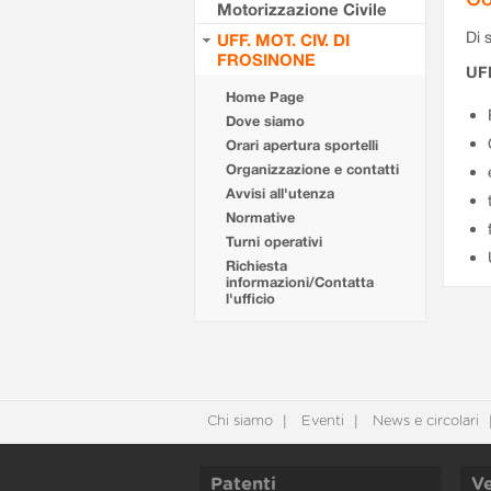
Motorizzazione Civile
Di s
UFF. MOT. CIV. DI
FROSINONE
UF
Home Page
Dove siamo
Orari apertura sportelli
Organizzazione e contatti
Avvisi all'utenza
Normative
Turni operativi
Richiesta
informazioni/Contatta
l'ufficio
Chi siamo
Eventi
News e circolari
Patenti
Ve