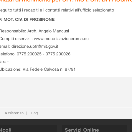
eguito tutti i recapiti e i contatti relativi all'ufficio selezionato
F. MOT. CIV. DI FROSINONE
Responsabile: Arch. Angelo Mancusi
Compiti o servizi : www.motorizzazioneroma.eu
email: direzione.upfr@mit.gov.it
telefono: 0775 200025 - 0775 200026
fax: -
Ubicazione: Via Fedele Calvosa n. 87/91
Assistenza
Faq
icoli
Servizi Online