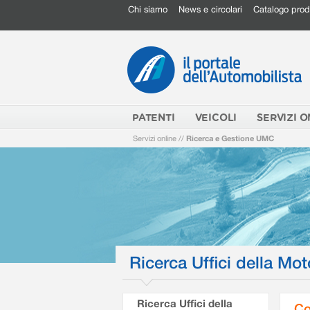
Chi siamo
News e circolari
Catalogo prod
PATENTI
VEICOLI
SERVIZI O
Servizi online
//
Ricerca e Gestione UMC
Ricerca Uffici della Mot
Ricerca Uffici della
Co