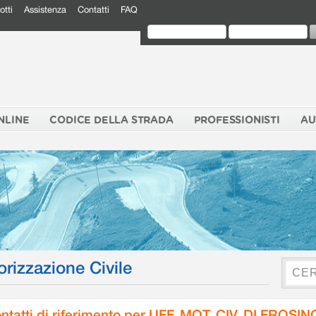
otti
Assistenza
Contatti
FAQ
NLINE
CODICE DELLA STRADA
PROFESSIONISTI
AU
orizzazione Civile
ntatti di riferimento per UFF. MOT. CIV. DI FROSI