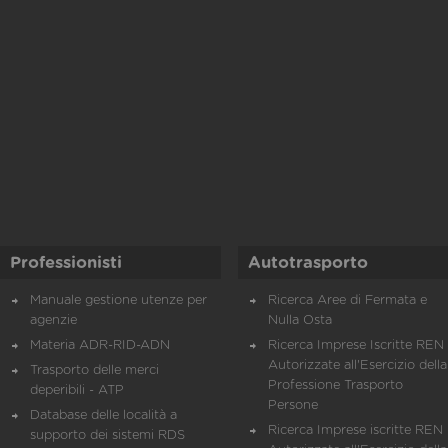
Professionisti
Autotrasporto
Manuale gestione utenze per
Ricerca Aree di Fermata e
agenzie
Nulla Osta
Materia ADR-RID-ADN
Ricerca Imprese Iscritte REN 
Autorizzate all'Esercizio della
Trasporto delle merci
Professione Trasporto
deperibili - ATP
Persone
Database delle località a
Ricerca Imprese iscritte REN 
supporto dei sistemi RDS