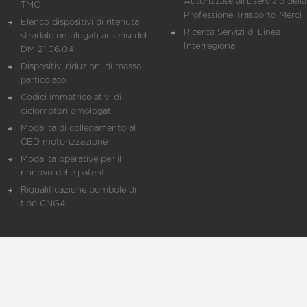
Autorizzate all'Esercizio della
TMC
Professione Trasporto Merci
Elenco dispositivi di ritenuta
Ricerca Servizi di Linea
stradale omologati ai sensi del
Interregionali
DM 21.06.04
Dispositivi riduzioni di massa
particolato
Codici immatricolativi di
ciclomotori omologati
Modalità di collegamento al
CED motorizzazione
Modalità operative per il
rinnovo delle patenti
Riqualificazione bombole di
tipo CNG4