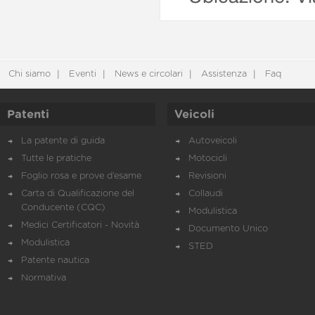
Chi siamo
Eventi
News e circolari
Assistenza
Faq
Patenti
Veicoli
La patente di guida
Autoveicoli
Tutte le pratiche
Motocicli
Foglio rosa e prove d’esame
Revisioni
Carta di Qualificazione del
Collaudi
Conducente (CQC)
Modulistica
Medici Certificatori - Novità
Documento Unico
Modulistica
STED
Patente nautica
Normativa