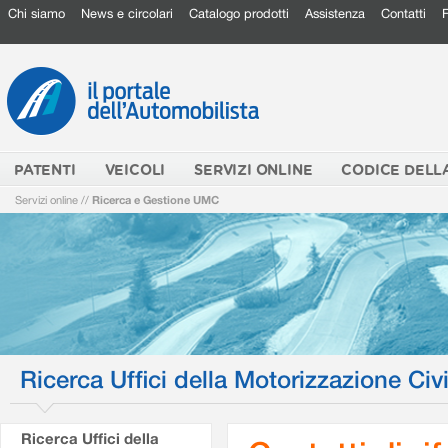
Chi siamo
News e circolari
Catalogo prodotti
Assistenza
Contatti
PATENTI
VEICOLI
SERVIZI ONLINE
CODICE DELL
Servizi online
//
Ricerca e Gestione UMC
Ricerca Uffici della Motorizzazione Civi
Ricerca Uffici della