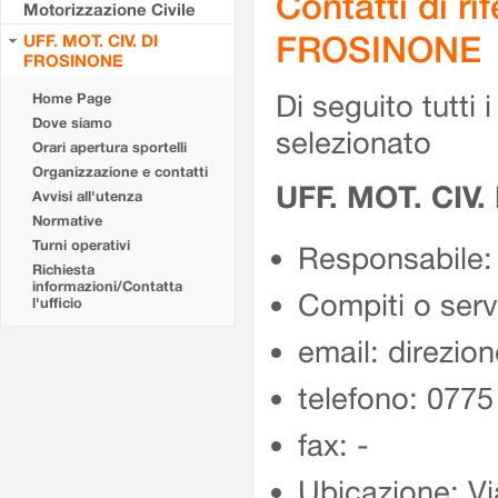
Contatti di r
Motorizzazione Civile
FROSINONE
UFF. MOT. CIV. DI
FROSINONE
Di seguito tutti i 
Home Page
Dove siamo
selezionato
Orari apertura sportelli
Organizzazione e contatti
UFF. MOT. CIV
Avvisi all'utenza
Normative
Turni operativi
Responsabile:
Richiesta
informazioni/Contatta
Compiti o ser
l'ufficio
email: direzion
telefono: 077
fax: -
Ubicazione: Vi