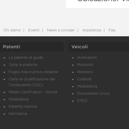
Chi siamo
Eventi
News e circolari
Assistenza
Faq
Patenti
Veicoli
La patente di guida
Autoveicoli
Tutte le pratiche
Motocicli
Foglio rosa e prove d’esame
Revisioni
Carta di Qualificazione del
Collaudi
Conducente (CQC)
Modulistica
Medici Certificatori - Novità
Documento Unico
Modulistica
STED
Patente nautica
Normativa