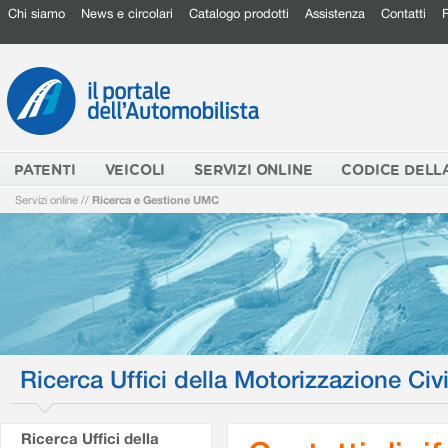
Chi siamo
News e circolari
Catalogo prodotti
Assistenza
Contatti
PATENTI
VEICOLI
SERVIZI ONLINE
CODICE DELL
Servizi online
//
Ricerca e Gestione UMC
Ricerca Uffici della Motorizzazione Civi
Ricerca Uffici della