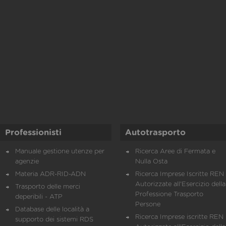
Professionisti
Autotrasporto
Manuale gestione utenze per
Ricerca Aree di Fermata e
agenzie
Nulla Osta
Materia ADR-RID-ADN
Ricerca Imprese Iscritte REN 
Autorizzate all'Esercizio della
Trasporto delle merci
Professione Trasporto
deperibili - ATP
Persone
Database delle località a
Ricerca Imprese iscritte REN 
supporto dei sistemi RDS