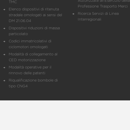
Autorizzate all'Esercizio della
TMC
Professione Trasporto Merci
Elenco dispositivi di ritenuta
Ricerca Servizi di Linea
stradale omologati ai sensi del
Interregionali
DM 21.06.04
Dispositivi riduzioni di massa
particolato
Codici immatricolativi di
ciclomotori omologati
Modalità di collegamento al
CED motorizzazione
Modalità operative per il
rinnovo delle patenti
Riqualificazione bombole di
tipo CNG4