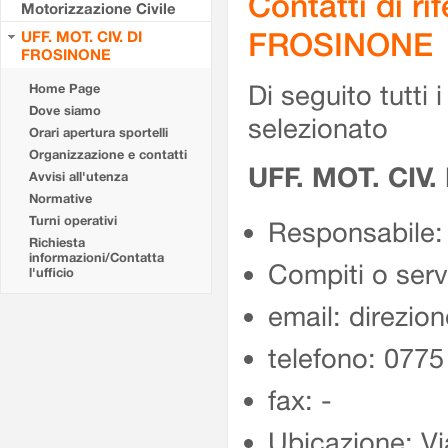
Contatti di r
Motorizzazione Civile
FROSINONE
UFF. MOT. CIV. DI
FROSINONE
Di seguito tutti i 
Home Page
Dove siamo
selezionato
Orari apertura sportelli
Organizzazione e contatti
UFF. MOT. CIV
Avvisi all'utenza
Normative
Turni operativi
Responsabile:
Richiesta
informazioni/Contatta
Compiti o ser
l'ufficio
email: direzion
telefono: 077
fax: -
Ubicazione: Vi