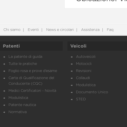
Chi siamo
Eventi
News e circolari
Assistenza
Faq
Patenti
Veicoli
La patente di guida
Autoveicoli
Tutte le pratiche
Motocicli
Foglio rosa e prove d’esame
Revisioni
Carta di Qualificazione del
Collaudi
Conducente (CQC)
Modulistica
Medici Certificatori - Novità
Documento Unico
Modulistica
STED
Patente nautica
Normativa