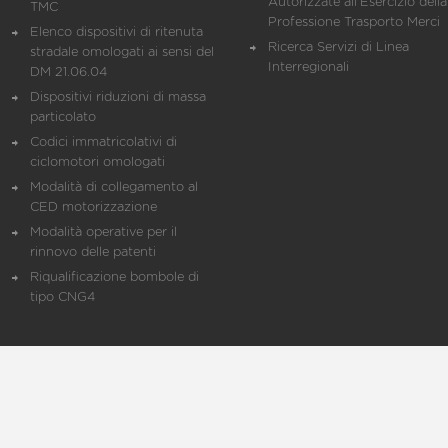
Autorizzate all'Esercizio della
TMC
Professione Trasporto Merci
Elenco dispositivi di ritenuta
Ricerca Servizi di Linea
stradale omologati ai sensi del
Interregionali
DM 21.06.04
Dispositivi riduzioni di massa
particolato
Codici immatricolativi di
ciclomotori omologati
Modalità di collegamento al
CED motorizzazione
Modalità operative per il
rinnovo delle patenti
Riqualificazione bombole di
tipo CNG4