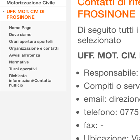
Contatti di r
Motorizzazione Civile
FROSINONE
UFF. MOT. CIV. DI
FROSINONE
Di seguito tutti i 
Home Page
Dove siamo
selezionato
Orari apertura sportelli
Organizzazione e contatti
UFF. MOT. CIV
Avvisi all'utenza
Normative
Turni operativi
Responsabile:
Richiesta
informazioni/Contatta
Compiti o ser
l'ufficio
email: direzion
telefono: 077
fax: -
Ubicazione: Vi