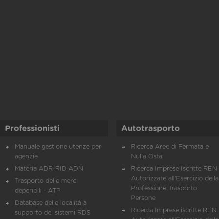
Professionisti
Autotrasporto
Manuale gestione utenze per
Ricerca Aree di Fermata e
agenzie
Nulla Osta
Materia ADR-RID-ADN
Ricerca Imprese Iscritte REN 
Autorizzate all'Esercizio della
Trasporto delle merci
Professione Trasporto
deperibili - ATP
Persone
Database delle località a
Ricerca Imprese iscritte REN 
supporto dei sistemi RDS