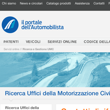
Chi siamo
News e circolari
Catalogo prodotti
Assistenza
Contatti
PATENTI
VEICOLI
SERVIZI ONLINE
CODICE DELL
Servizi online
//
Ricerca e Gestione UMC
Ricerca Uffici della Motorizzazione Civi
Ricerca Uffici della