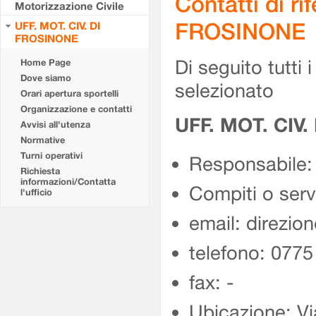
Contatti di r
Motorizzazione Civile
FROSINONE
UFF. MOT. CIV. DI
FROSINONE
Di seguito tutti i 
Home Page
Dove siamo
selezionato
Orari apertura sportelli
Organizzazione e contatti
UFF. MOT. CIV
Avvisi all'utenza
Normative
Turni operativi
Responsabile:
Richiesta
informazioni/Contatta
Compiti o ser
l'ufficio
email: direzion
telefono: 077
fax: -
Ubicazione: Vi