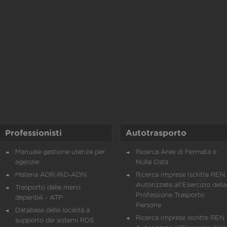
Professionisti
Autotrasporto
Manuale gestione utenze per
Ricerca Aree di Fermata e
agenzie
Nulla Osta
Materia ADR-RID-ADN
Ricerca Imprese Iscritte REN 
Autorizzate all'Esercizio della
Trasporto delle merci
Professione Trasporto
deperibili - ATP
Persone
Database delle località a
Ricerca Imprese iscritte REN 
supporto dei sistemi RDS