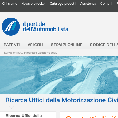
Chi siamo
News e circolari
Catalogo prodotti
Assistenza
Contatti
PATENTI
VEICOLI
SERVIZI ONLINE
CODICE DELL
Servizi online
//
Ricerca e Gestione UMC
Ricerca Uffici della Motorizzazione Civi
Ricerca Uffici della