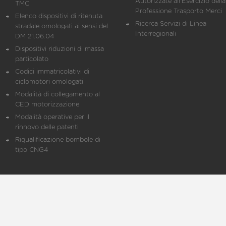
Autorizzate all'Esercizio della
TMC
Professione Trasporto Merci
Elenco dispositivi di ritenuta
Ricerca Servizi di Linea
stradale omologati ai sensi del
Interregionali
DM 21.06.04
Dispositivi riduzioni di massa
particolato
Codici immatricolativi di
ciclomotori omologati
Modalità di collegamento al
CED motorizzazione
Modalità operative per il
rinnovo delle patenti
Riqualificazione bombole di
tipo CNG4