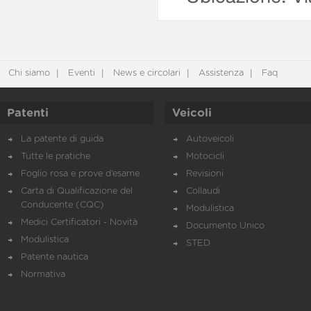
Chi siamo
Eventi
News e circolari
Assistenza
Faq
Patenti
Veicoli
La patente di guida
Autoveicoli
Tutte le pratiche
Motocicli
Foglio rosa e prove d’esame
Revisioni
Carta di Qualificazione del
Collaudi
Conducente (CQC)
Modulistica
Medici Certificatori - Novità
Documento Unico
Modulistica
STED
Patente nautica
Normativa