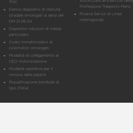
Autorizzate all'Esercizio della
TMC
Professione Trasporto Merci
Elenco dispositivi di ritenuta
Ricerca Servizi di Linea
stradale omologati ai sensi del
Interregionali
DM 21.06.04
Dispositivi riduzioni di massa
particolato
Codici immatricolativi di
ciclomotori omologati
Modalità di collegamento al
CED motorizzazione
Modalità operative per il
rinnovo delle patenti
Riqualificazione bombole di
tipo CNG4