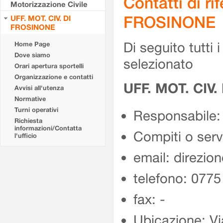
Contatti di r
Motorizzazione Civile
FROSINONE
UFF. MOT. CIV. DI
FROSINONE
Di seguito tutti i 
Home Page
Dove siamo
selezionato
Orari apertura sportelli
Organizzazione e contatti
UFF. MOT. CIV
Avvisi all'utenza
Normative
Turni operativi
Responsabile:
Richiesta
informazioni/Contatta
Compiti o ser
l'ufficio
email: direzion
telefono: 077
fax: -
Ubicazione: Vi