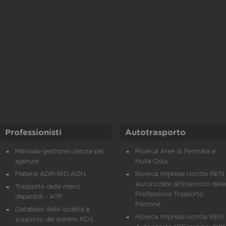
Professionisti
Autotrasporto
Manuale gestione utenze per
Ricerca Aree di Fermata e
agenzie
Nulla Osta
Materia ADR-RID-ADN
Ricerca Imprese Iscritte REN 
Autorizzate all'Esercizio della
Trasporto delle merci
Professione Trasporto
deperibili - ATP
Persone
Database delle località a
Ricerca Imprese iscritte REN 
supporto dei sistemi RDS