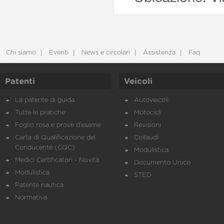
Chi siamo
Eventi
News e circolari
Assistenza
Faq
Patenti
Veicoli
La patente di guida
Autoveicoli
Tutte le pratiche
Motocicli
Foglio rosa e prove d’esame
Revisioni
Carta di Qualificazione del
Collaudi
Conducente (CQC)
Modulistica
Medici Certificatori - Novità
Documento Unico
Modulistica
STED
Patente nautica
Normativa