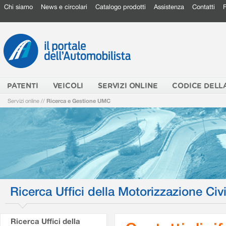
Chi siamo
News e circolari
Catalogo prodotti
Assistenza
Contatti
PATENTI
VEICOLI
SERVIZI ONLINE
CODICE DELL
Servizi online
//
Ricerca e Gestione UMC
Ricerca Uffici della Motorizzazione Civi
Ricerca Uffici della