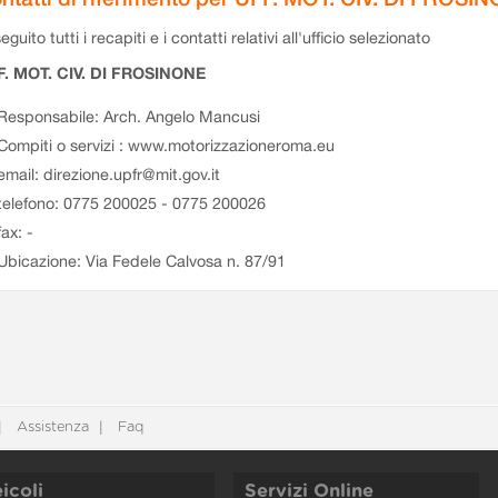
eguito tutti i recapiti e i contatti relativi all'ufficio selezionato
F. MOT. CIV. DI FROSINONE
Responsabile: Arch. Angelo Mancusi
Compiti o servizi : www.motorizzazioneroma.eu
email: direzione.upfr@mit.gov.it
telefono: 0775 200025 - 0775 200026
fax: -
Ubicazione: Via Fedele Calvosa n. 87/91
Assistenza
Faq
icoli
Servizi Online