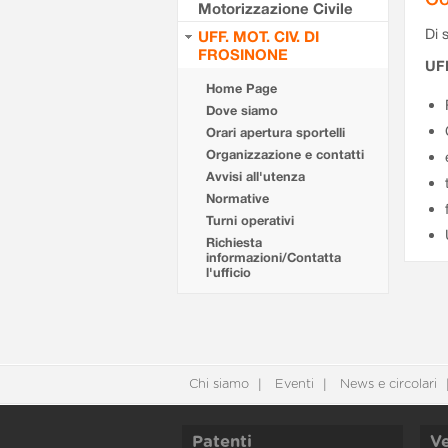
Motorizzazione Civile
Di s
UFF. MOT. CIV. DI
FROSINONE
UF
Home Page
Dove siamo
Orari apertura sportelli
Organizzazione e contatti
Avvisi all'utenza
Normative
Turni operativi
Richiesta
informazioni/Contatta
l'ufficio
Chi siamo
Eventi
News e circolari
Patenti
Ve