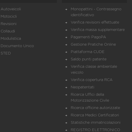
Autoveicoli
Monopattini - Contrassegno
identificativo
Motocicli
Verifica revisioni effettuate
Revisioni
Verifica massa supplementare
Collaudi
Pagamenti PagoPA
Modulistica
Gestione Pratiche Online
Documento Unico
Piattaforma CUDE
STED
Saldo punti patente
Verifica classe ambientale
veicolo
Verifica copertura RCA
Neopatentati
Ricerca Uffici della
Motorizzazione Civile
Ricerca officine autorizzate
Ricerca Medici Certificatori
Statistiche immatricolazioni
REGISTRO ELETTRONICO