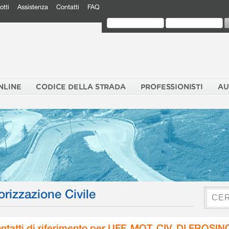
otti
Assistenza
Contatti
FAQ
NLINE
CODICE DELLA STRADA
PROFESSIONISTI
AU
orizzazione Civile
ntatti di riferimento per UFF. MOT. CIV. DI FROSI