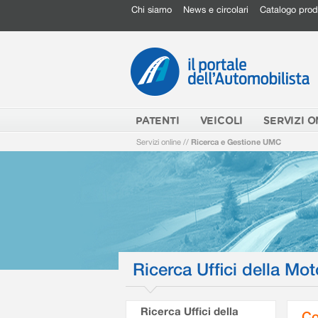
Chi siamo
News e circolari
Catalogo prod
PATENTI
VEICOLI
SERVIZI O
Servizi online
//
Ricerca e Gestione UMC
Ricerca Uffici della Mot
Ricerca Uffici della
Co