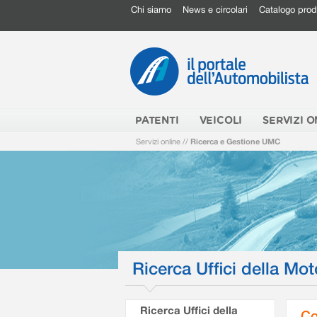
Chi siamo
News e circolari
Catalogo prod
PATENTI
VEICOLI
SERVIZI O
Servizi online
//
Ricerca e Gestione UMC
Ricerca Uffici della Mot
Ricerca Uffici della
Co