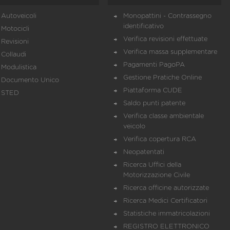
Autoveicoli
Monopattini - Contrassegno
identificativo
Motocicli
Verifica revisioni effettuate
Revisioni
Verifica massa supplementare
Collaudi
Pagamenti PagoPA
Modulistica
Gestione Pratiche Online
Documento Unico
Piattaforma CUDE
STED
Saldo punti patente
Verifica classe ambientale
veicolo
Verifica copertura RCA
Neopatentati
Ricerca Uffici della
Motorizzazione Civile
Ricerca officine autorizzate
Ricerca Medici Certificatori
Statistiche immatricolazioni
REGISTRO ELETTRONICO