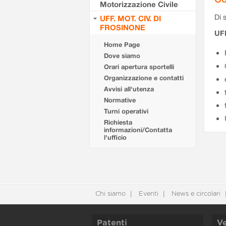
Motorizzazione Civile
Di s
UFF. MOT. CIV. DI
FROSINONE
UF
Home Page
Dove siamo
Orari apertura sportelli
Organizzazione e contatti
Avvisi all'utenza
Normative
Turni operativi
Richiesta
informazioni/Contatta
l'ufficio
Chi siamo
Eventi
News e circolari
Patenti
Ve