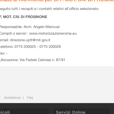
eguito tutti i recapiti e i contatti relativi all'ufficio selezionato
F. MOT. CIV. DI FROSINONE
Responsabile: Arch. Angelo Mancusi
Compiti o servizi : www.motorizzazioneroma.eu
email: direzione.upfr@mit.gov.it
telefono: 0775 200025 - 0775 200026
fax: -
Ubicazione: Via Fedele Calvosa n. 87/91
Assistenza
Faq
icoli
Servizi Online