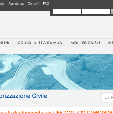
otti
Assistenza
Contatti
FAQ
NLINE
CODICE DELLA STRADA
PROFESSIONISTI
AU
orizzazione Civile
ntatti di riferimento per UFF. MOT. CIV. DI FROSI