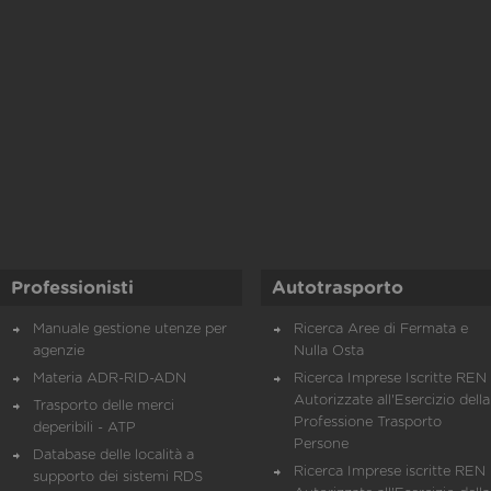
Professionisti
Autotrasporto
Manuale gestione utenze per
Ricerca Aree di Fermata e
agenzie
Nulla Osta
Materia ADR-RID-ADN
Ricerca Imprese Iscritte REN 
Autorizzate all'Esercizio della
Trasporto delle merci
Professione Trasporto
deperibili - ATP
Persone
Database delle località a
Ricerca Imprese iscritte REN 
supporto dei sistemi RDS