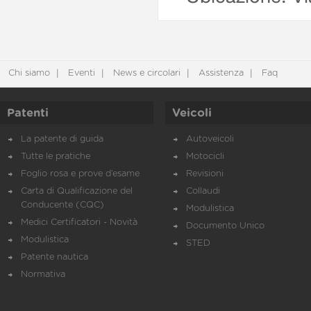
Chi siamo
Eventi
News e circolari
Assistenza
Faq
Patenti
Veicoli
La patente di guida
Autoveicoli
Tutte le pratiche
Motocicli
Foglio rosa e prove d’esame
Revisioni
Carta di Qualificazione del
Collaudi
Conducente (CQC)
Modulistica
Medici Certificatori - Novità
Documento Unico
Modulistica
STED
Patente nautica
Normativa