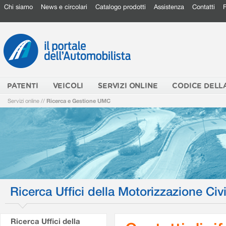
Chi siamo
News e circolari
Catalogo prodotti
Assistenza
Contatti
PATENTI
VEICOLI
SERVIZI ONLINE
CODICE DELL
Servizi online
//
Ricerca e Gestione UMC
Ricerca Uffici della Motorizzazione Civi
Ricerca Uffici della