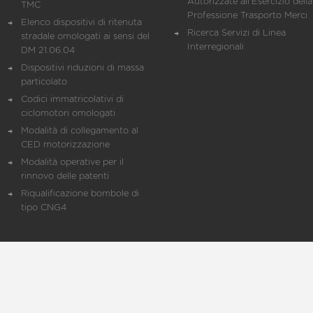
Autorizzate all'Esercizio della
TMC
Professione Trasporto Merci
Elenco dispositivi di ritenuta
Ricerca Servizi di Linea
stradale omologati ai sensi del
Interregionali
DM 21.06.04
Dispositivi riduzioni di massa
particolato
Codici immatricolativi di
ciclomotori omologati
Modalità di collegamento al
CED motorizzazione
Modalità operative per il
rinnovo delle patenti
Riqualificazione bombole di
tipo CNG4