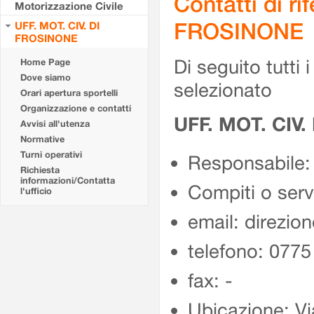
Contatti di r
Motorizzazione Civile
FROSINONE
UFF. MOT. CIV. DI
FROSINONE
Di seguito tutti i 
Home Page
Dove siamo
selezionato
Orari apertura sportelli
Organizzazione e contatti
UFF. MOT. CIV
Avvisi all'utenza
Normative
Turni operativi
Responsabile:
Richiesta
informazioni/Contatta
Compiti o ser
l'ufficio
email: direzion
telefono: 077
fax: -
Ubicazione: Vi