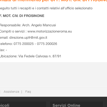
eguito tutti i recapiti e i contatti relativi all'ufficio selezionato
F. MOT. CIV. DI FROSINONE
Responsabile: Arch. Angelo Mancusi
Compiti o servizi : www.motorizzazioneroma.eu
email: direzione.upfr@mit.gov.it
telefono: 0775 200025 - 0775 200026
fax: -
Ubicazione: Via Fedele Calvosa n. 87/91
Assistenza
Faq
icoli
Servizi Online