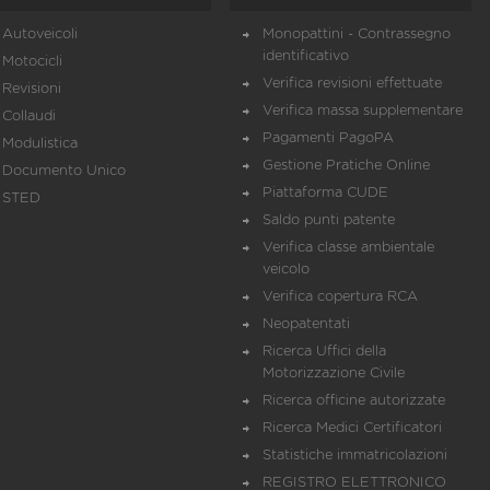
Autoveicoli
Monopattini - Contrassegno
identificativo
Motocicli
Verifica revisioni effettuate
Revisioni
Verifica massa supplementare
Collaudi
Pagamenti PagoPA
Modulistica
Gestione Pratiche Online
Documento Unico
Piattaforma CUDE
STED
Saldo punti patente
Verifica classe ambientale
veicolo
Verifica copertura RCA
Neopatentati
Ricerca Uffici della
Motorizzazione Civile
Ricerca officine autorizzate
Ricerca Medici Certificatori
Statistiche immatricolazioni
REGISTRO ELETTRONICO