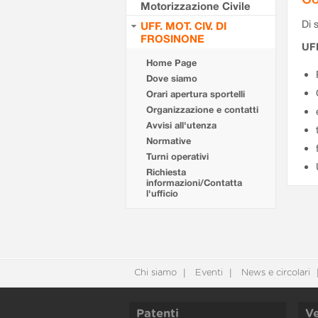
Motorizzazione Civile
Di s
UFF. MOT. CIV. DI
FROSINONE
UF
Home Page
Dove siamo
Orari apertura sportelli
Organizzazione e contatti
Avvisi all'utenza
Normative
Turni operativi
Richiesta
informazioni/Contatta
l'ufficio
Chi siamo
Eventi
News e circolari
Patenti
Ve