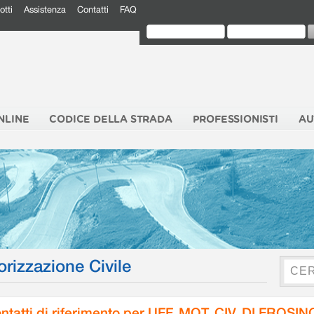
otti
Assistenza
Contatti
FAQ
NLINE
CODICE DELLA STRADA
PROFESSIONISTI
AU
orizzazione Civile
ntatti di riferimento per UFF. MOT. CIV. DI FROSI