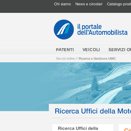
Chi siamo
News e circolari
Catalogo prod
PATENTI
VEICOLI
SERVIZI O
Servizi online
//
Ricerca e Gestione UMC
Ricerca Uffici della Mot
Ricerca Uffici della
Co