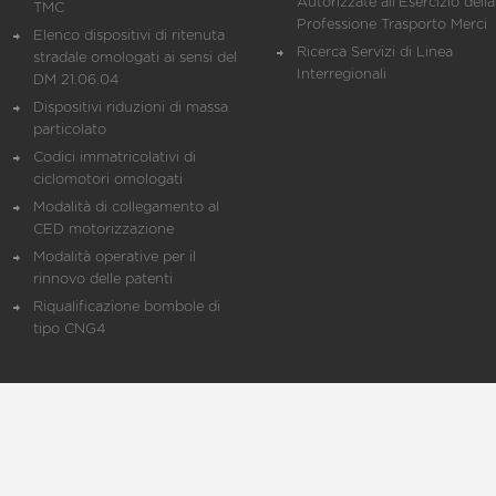
Autorizzate all'Esercizio della
TMC
Professione Trasporto Merci
Elenco dispositivi di ritenuta
Ricerca Servizi di Linea
stradale omologati ai sensi del
Interregionali
DM 21.06.04
Dispositivi riduzioni di massa
particolato
Codici immatricolativi di
ciclomotori omologati
Modalità di collegamento al
CED motorizzazione
Modalità operative per il
rinnovo delle patenti
Riqualificazione bombole di
tipo CNG4