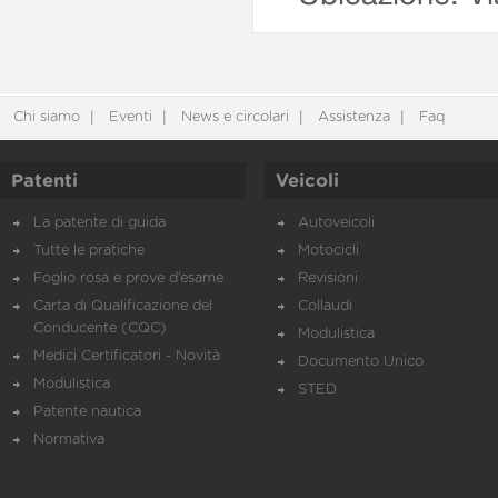
Chi siamo
Eventi
News e circolari
Assistenza
Faq
Patenti
Veicoli
La patente di guida
Autoveicoli
Tutte le pratiche
Motocicli
Foglio rosa e prove d’esame
Revisioni
Carta di Qualificazione del
Collaudi
Conducente (CQC)
Modulistica
Medici Certificatori - Novità
Documento Unico
Modulistica
STED
Patente nautica
Normativa