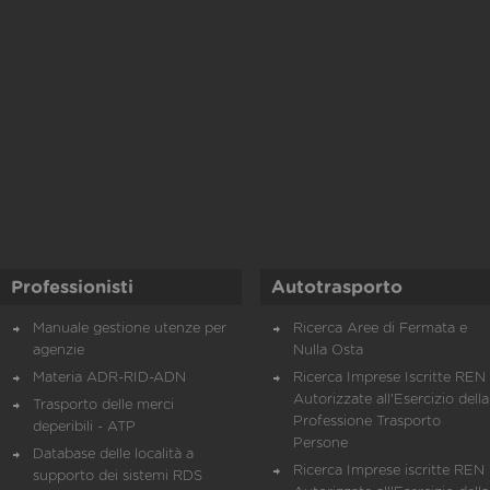
Professionisti
Autotrasporto
Manuale gestione utenze per
Ricerca Aree di Fermata e
agenzie
Nulla Osta
Materia ADR-RID-ADN
Ricerca Imprese Iscritte REN 
Autorizzate all'Esercizio della
Trasporto delle merci
Professione Trasporto
deperibili - ATP
Persone
Database delle località a
Ricerca Imprese iscritte REN 
supporto dei sistemi RDS