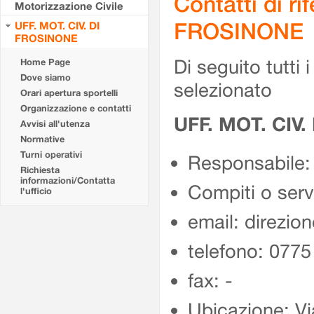
Contatti di r
Motorizzazione Civile
FROSINONE
UFF. MOT. CIV. DI
FROSINONE
Di seguito tutti i 
Home Page
Dove siamo
selezionato
Orari apertura sportelli
Organizzazione e contatti
UFF. MOT. CIV
Avvisi all'utenza
Normative
Turni operativi
Responsabile:
Richiesta
informazioni/Contatta
Compiti o ser
l'ufficio
email: direzion
telefono: 077
fax: -
Ubicazione: Vi