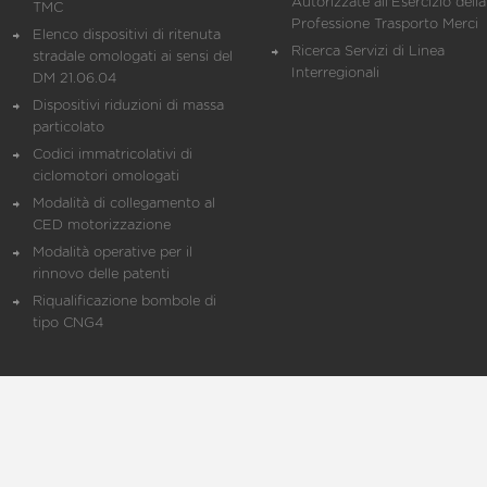
Autorizzate all'Esercizio della
TMC
Professione Trasporto Merci
Elenco dispositivi di ritenuta
Ricerca Servizi di Linea
stradale omologati ai sensi del
Interregionali
DM 21.06.04
Dispositivi riduzioni di massa
particolato
Codici immatricolativi di
ciclomotori omologati
Modalità di collegamento al
CED motorizzazione
Modalità operative per il
rinnovo delle patenti
Riqualificazione bombole di
tipo CNG4