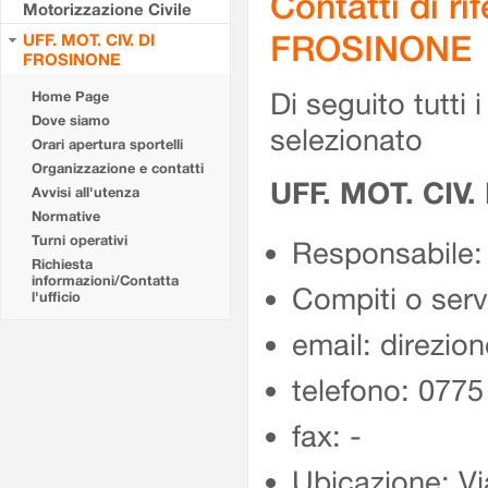
Contatti di r
Motorizzazione Civile
FROSINONE
UFF. MOT. CIV. DI
FROSINONE
Di seguito tutti i 
Home Page
Dove siamo
selezionato
Orari apertura sportelli
Organizzazione e contatti
UFF. MOT. CIV
Avvisi all'utenza
Normative
Turni operativi
Responsabile:
Richiesta
informazioni/Contatta
Compiti o ser
l'ufficio
email: direzion
telefono: 077
fax: -
Ubicazione: Vi