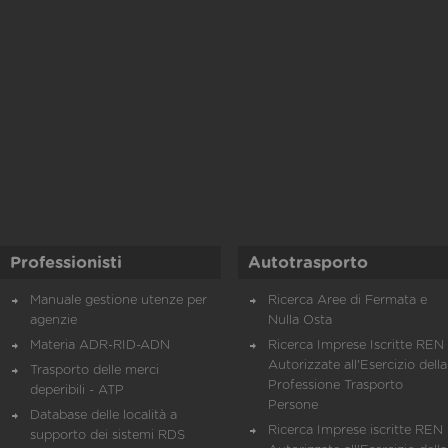
Professionisti
Autotrasporto
Manuale gestione utenze per
Ricerca Aree di Fermata e
agenzie
Nulla Osta
Materia ADR-RID-ADN
Ricerca Imprese Iscritte REN 
Autorizzate all'Esercizio della
Trasporto delle merci
Professione Trasporto
deperibili - ATP
Persone
Database delle località a
Ricerca Imprese iscritte REN 
supporto dei sistemi RDS