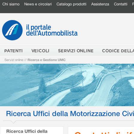
Chi siamo
News e circolari
Catalogo prodotti
Assistenza
Contatti
PATENTI
VEICOLI
SERVIZI ONLINE
CODICE DELL
Servizi online
//
Ricerca e Gestione UMC
Ricerca Uffici della Motorizzazione Civi
Ricerca Uffici della