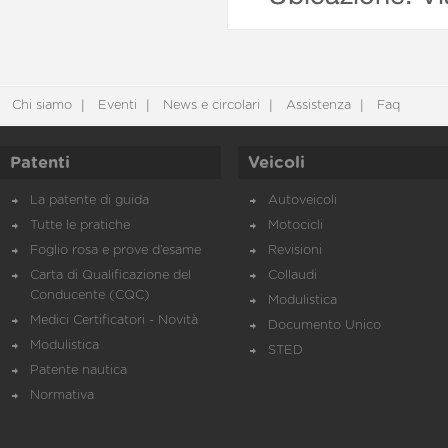
Chi siamo
Eventi
News e circolari
Assistenza
Faq
Patenti
Veicoli
La patente di guida
Autoveicoli
Tutte le pratiche
Motocicli
Foglio rosa e prove d’esame
Revisioni
Carta di Qualificazione del
Collaudi
Conducente (CQC)
Modulistica
Medici Certificatori - Novità
Documento Unico
Modulistica
STED
Patente nautica
Normativa