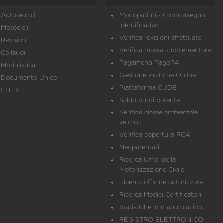
Autoveicoli
Monopattini - Contrassegno
identificativo
Motocicli
Verifica revisioni effettuate
Revisioni
Verifica massa supplementare
Collaudi
Pagamenti PagoPA
Modulistica
Gestione Pratiche Online
Documento Unico
Piattaforma CUDE
STED
Saldo punti patente
Verifica classe ambientale
veicolo
Verifica copertura RCA
Neopatentati
Ricerca Uffici della
Motorizzazione Civile
Ricerca officine autorizzate
Ricerca Medici Certificatori
Statistiche immatricolazioni
REGISTRO ELETTRONICO