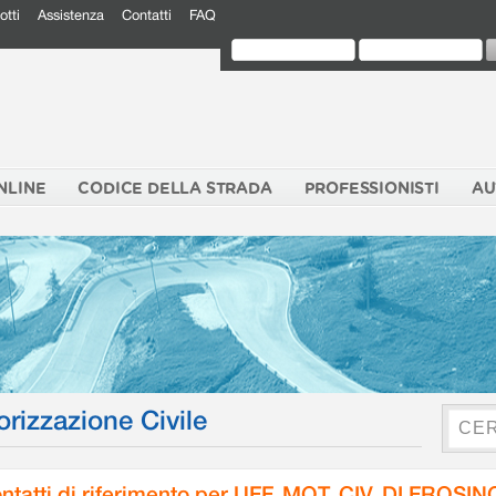
otti
Assistenza
Contatti
FAQ
NLINE
CODICE DELLA STRADA
PROFESSIONISTI
AU
orizzazione Civile
ntatti di riferimento per UFF. MOT. CIV. DI FROSI