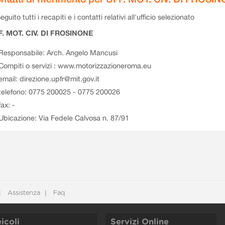
eguito tutti i recapiti e i contatti relativi all'ufficio selezionato
F. MOT. CIV. DI FROSINONE
Responsabile: Arch. Angelo Mancusi
Compiti o servizi : www.motorizzazioneroma.eu
email: direzione.upfr@mit.gov.it
telefono: 0775 200025 - 0775 200026
fax: -
Ubicazione: Via Fedele Calvosa n. 87/91
Assistenza
Faq
icoli
Servizi Online