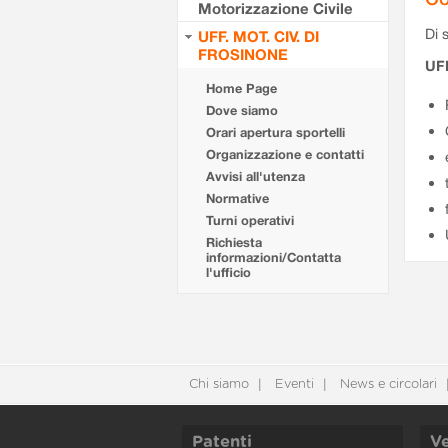
Motorizzazione Civile
Di s
UFF. MOT. CIV. DI
FROSINONE
UF
Home Page
Dove siamo
Orari apertura sportelli
Organizzazione e contatti
Avvisi all'utenza
Normative
Turni operativi
Richiesta
informazioni/Contatta
l'ufficio
Chi siamo
Eventi
News e circolari
Patenti
Ve