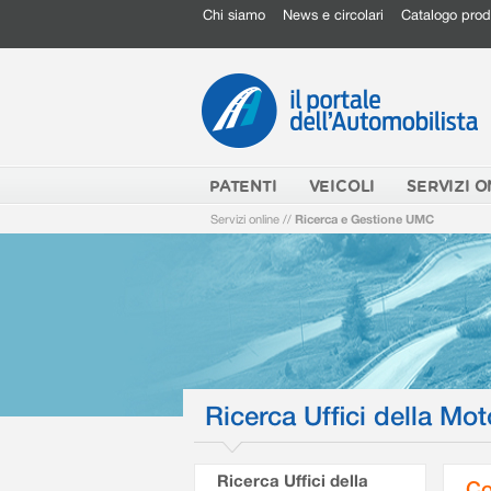
Chi siamo
News e circolari
Catalogo prod
PATENTI
VEICOLI
SERVIZI O
Servizi online
//
Ricerca e Gestione UMC
Ricerca Uffici della Mot
Ricerca Uffici della
Co